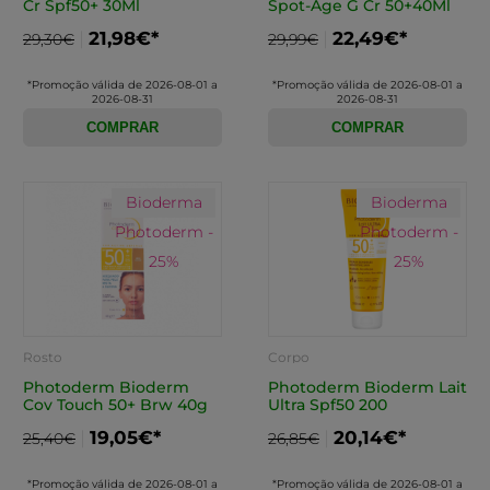
Cr Spf50+ 30Ml
Spot-Age G Cr 50+40Ml
21,98€*
22,49€*
29,30€
29,99€
*Promoção válida de 2026-08-01 a
*Promoção válida de 2026-08-01 a
2026-08-31
2026-08-31
COMPRAR
COMPRAR
Bioderma
Bioderma
Photoderm -
Photoderm -
25%
25%
Rosto
Corpo
Photoderm Bioderm
Photoderm Bioderm Lait
Cov Touch 50+ Brw 40g
Ultra Spf50 200
19,05€*
20,14€*
25,40€
26,85€
*Promoção válida de 2026-08-01 a
*Promoção válida de 2026-08-01 a