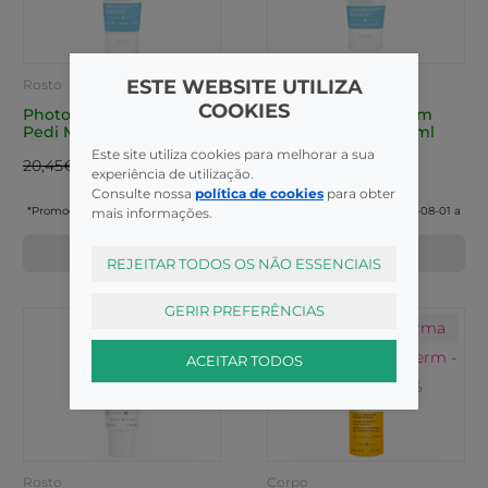
ESTE WEBSITE UTILIZA
Rosto
Corpo
COOKIES
Photoderm Bioderm
Photoderm Bioderm
Pedi Miner SPF50+ 50G
Pedi Lt SPF50+ 100ml
Este site utiliza cookies para melhorar a sua
15,34€*
15,90€*
20,45€
21,20€
experiência de utilização.
Consulte nossa
política de cookies
para obter
*Promoção válida de 2026-08-01 a
*Promoção válida de 2026-08-01 a
mais informações.
2026-08-31
2026-08-31
COMPRAR
COMPRAR
REJEITAR TODOS OS NÃO ESSENCIAIS
GERIR PREFERÊNCIAS
Bioderma
Bioderma
Photoderm -
Photoderm -
ACEITAR TODOS
25%
25%
Rosto
Corpo