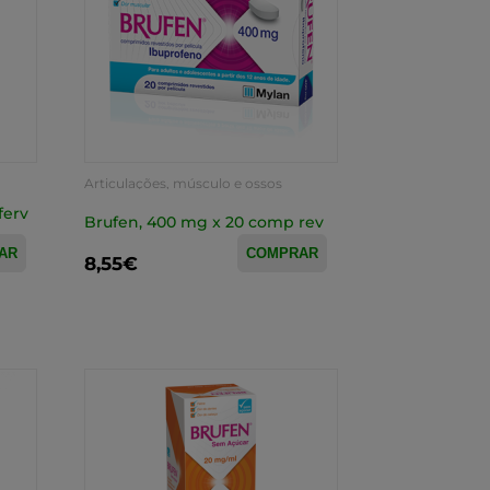
Articulações, músculo e ossos
ferv
Brufen, 400 mg x 20 comp rev
AR
COMPRAR
8,55€