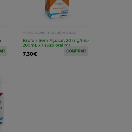
Articulações, músculo e ossos
a
Brufen Sem Açúcar, 20 mg/mL-
200mL x 1 susp oral mL
AR
COMPRAR
7,30€