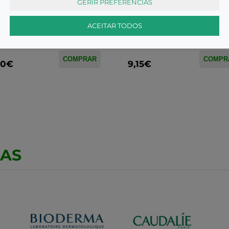
GERIR PREFERÊNCIAS
ACEITAR TODOS
culações, músculo e ossos
Articulações, músculo e ossos
fen, 200 mg x 20 gran eferv
Brufen, 200 mg x 60 comp 
COMPRAR
COMPR
90€
9,15€
CAS