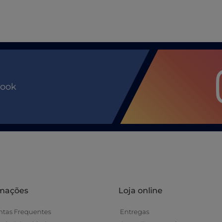
book
rmações
Loja online
ntas Frequentes
Entregas