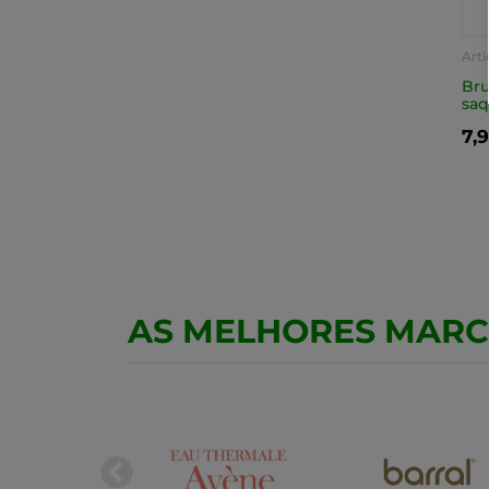
Arti
Bru
saq
7,
AS MELHORES MAR