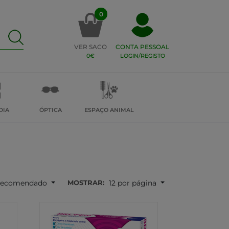
0
VER SACO
CONTA PESSOAL
0€
LOGIN/REGISTO
DIA
ÓPTICA
ESPAÇO ANIMAL
MOSTRAR:
ecomendado
12 por página