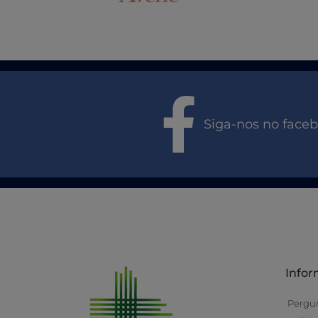
Siga-nos no face
Info
Pergu