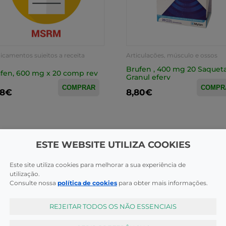
camentos sujeitos a receita
Articulações, músculo e ossos
ica
Brufen , 400 mg 20 Saquet
fen, 600 mg x 20 comp rev
Granul eferv
COMPRAR
COMPR
28€
8,80€
ESTE WEBSITE UTILIZA COOKIES
Este site utiliza cookies para melhorar a sua experiência de
utilização.
Consulte nossa
política de cookies
para obter mais informações.
REJEITAR TODOS OS NÃO ESSENCIAIS