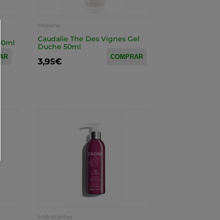
Higiene
Caudalie The Des Vignes Gel
50ml
Duche 50ml
AR
COMPRAR
3,95€
Hidratantes