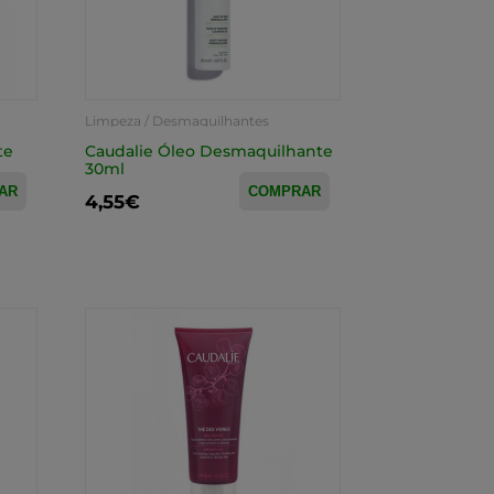
Limpeza / Desmaquilhantes
te
Caudalie Óleo Desmaquilhante
30ml
AR
COMPRAR
4,55€