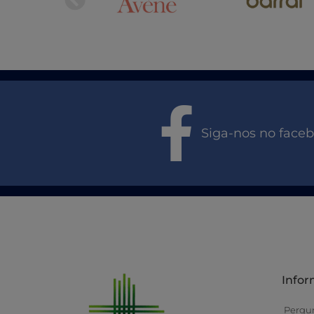
Siga-nos no face
Info
Pergu