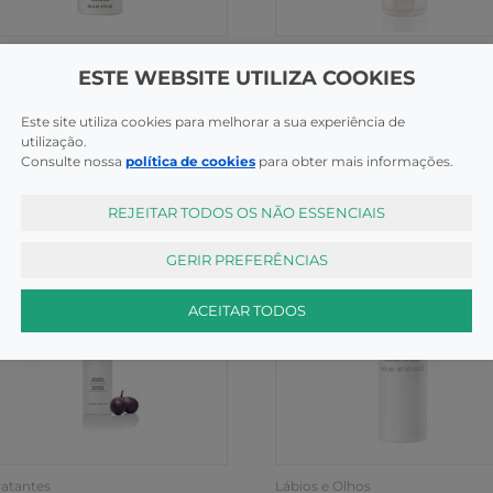
peza / Desmaquilhantes
Uso Frequente
ESTE WEBSITE UTILIZA COOKIES
dalie Eau De Raisin 75ml
Caudalie Soin Douceur Ch 
Este site utiliza cookies para melhorar a sua experiência de
COMPRAR
COMPR
40€
3,95€
utilização.
Consulte nossa
política de cookies
para obter mais informações.
REJEITAR TODOS OS NÃO ESSENCIAIS
GERIR PREFERÊNCIAS
ACEITAR TODOS
ratantes
Lábios e Olhos