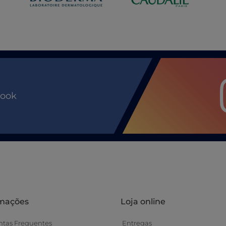
book
rmações
Loja online
ntas Frequentes
Entregas