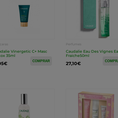
caras
Perfumes
dalie Vinergetic C+ Masc
Caudalie Eau Des Vignes E
ox 35ml
Fraiche50ml
COMPRAR
COMPR
,95€
27,10€