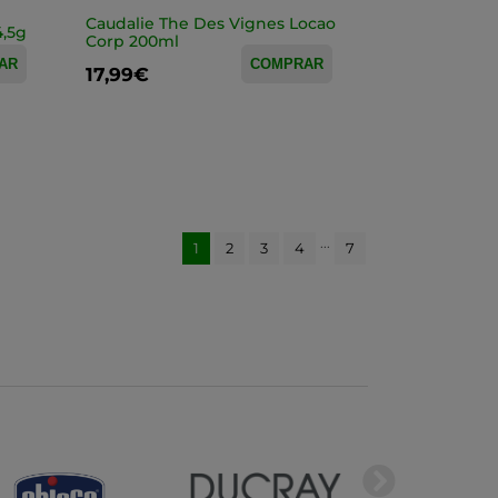
Caudalie The Des Vignes Locao
4,5g
Corp 200ml
AR
COMPRAR
17,99€
...
1
2
3
4
7