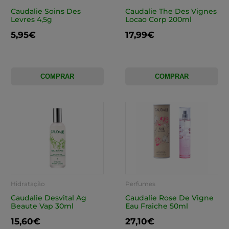
Caudalie Soins Des
Caudalie The Des Vignes
Levres 4,5g
Locao Corp 200ml
5,95€
17,99€
COMPRAR
COMPRAR
Hidratação
Perfumes
Caudalie Desvital Ag
Caudalie Rose De Vigne
Beaute Vap 30ml
Eau Fraiche 50ml
15,60€
27,10€