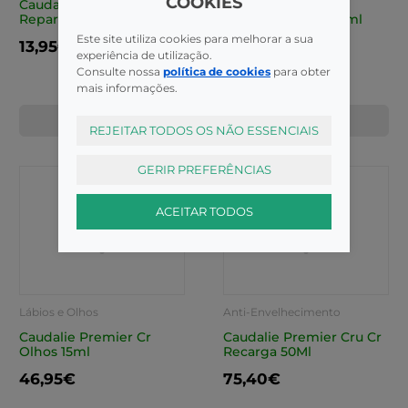
COOKIES
Caudalie Vinother Cr
Caudalie Ange des
Repar Maos Unhas 75Ml
Vignes Eau Parf 50ml
Este site utiliza cookies para melhorar a sua
13,95€
32,10€
experiência de utilização.
Consulte nossa
política de cookies
para obter
mais informações.
COMPRAR
COMPRAR
REJEITAR TODOS OS NÃO ESSENCIAIS
GERIR PREFERÊNCIAS
ACEITAR TODOS
Lábios e Olhos
Anti-Envelhecimento
Caudalie Premier Cr
Caudalie Premier Cru Cr
Olhos 15ml
Recarga 50Ml
46,95€
75,40€