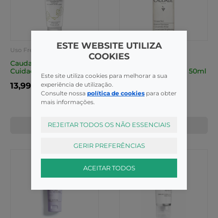
ESTE WEBSITE UTILIZA
Uso Frequente
Anti-Manchas
COOKIES
Caudalie Higiene Ch
Caudalie Vinoperf
Cuidado Suav 200ml
Essence Conc Eclat 50ml
Este site utiliza cookies para melhorar a sua
experiência de utilização.
13,99€
10,50€
Consulte nossa
política de cookies
para obter
mais informações.
REJEITAR TODOS OS NÃO ESSENCIAIS
COMPRAR
COMPRAR
GERIR PREFERÊNCIAS
ACEITAR TODOS