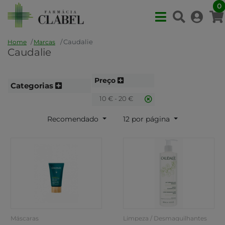
0
Caudalie
Home
Marcas
Caudalie
Preço
Categorias
10 € - 20 €
Recomendado
12 por página
Máscaras
Limpeza / Desmaquilhantes