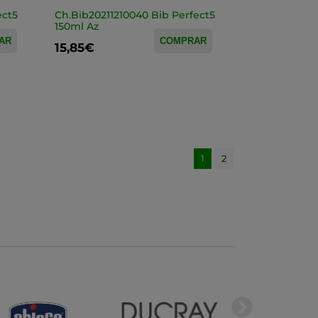
ect5
Ch.Bib20211210040 Bib Perfect5
150ml Az
AR
COMPRAR
15,85€
1
2