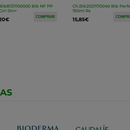
Bib81311100000 Bib NF PP
Ch.Bib20211110040 Bib Perf
Girl 0m+
150ml Rs
COMPRAR
COMPR
,20€
15,85€
CAS