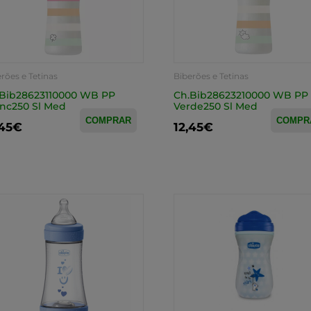
rões e Tetinas
Biberões e Tetinas
Bib28623110000 WB PP
Ch.Bib28623210000 WB PP
nc250 Sl Med
Verde250 Sl Med
COMPRAR
COMPR
,45€
12,45€