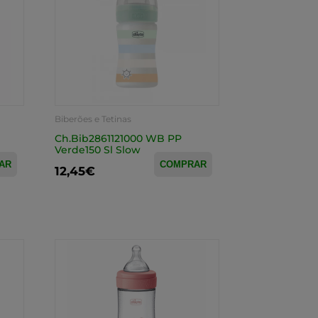
Biberões e Tetinas
Ch.Bib2861121000 WB PP
Verde150 Sl Slow
AR
COMPRAR
12,45€