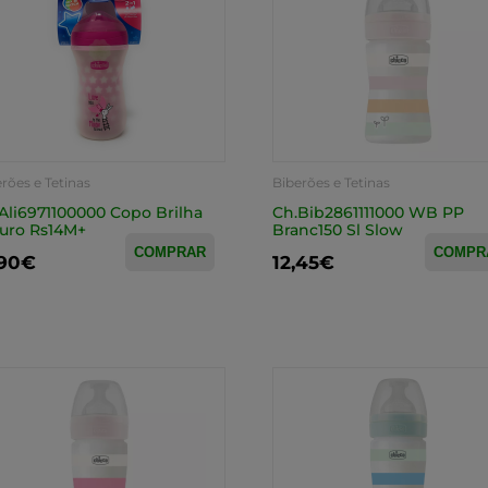
rões e Tetinas
Biberões e Tetinas
Ali6971100000 Copo Brilha
Ch.Bib2861111000 WB PP
uro Rs14M+
Branc150 Sl Slow
COMPRAR
COMPR
,90€
12,45€