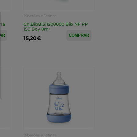
Biberões e Tetinas
lha
Ch.Bib81311200000 Bib NF PP
150 Boy 0m+
AR
COMPRAR
15,20€
Biberões e Tetinas