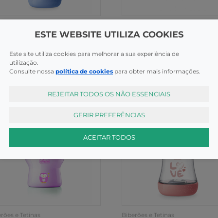
rões e Tetinas
Biberões e Tetinas
ESTE WEBSITE UTILIZA COOKIES
Bib20223210040 Bib Perfect5
Ch.Ali6971200000 Copo Bri
ml Az
Escuro Az14M+
Este site utiliza cookies para melhorar a sua experiência de
COMPRAR
COMPR
,85€
13,35€
utilização.
Consulte nossa
política de cookies
para obter mais informações.
REJEITAR TODOS OS NÃO ESSENCIAIS
GERIR PREFERÊNCIAS
ACEITAR TODOS
rões e Tetinas
Biberões e Tetinas