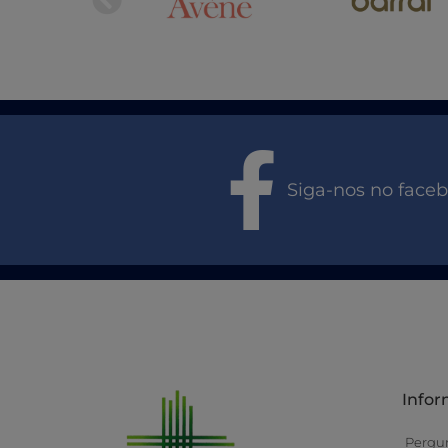
Siga-nos no face
Info
Pergu