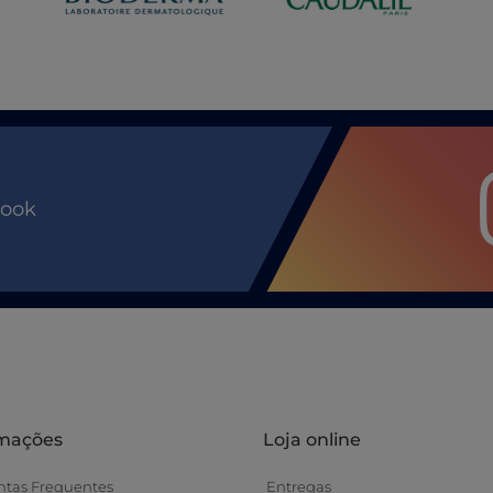
book
rmações
Loja online
ntas Frequentes
Entregas