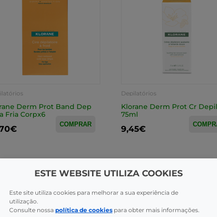
latórios
Depilatórios
rane Derm Prot Band Dep
Klorane Derm Prot Cr Depi
a Fria Corpx6
75ml
COMPRAR
COMPR
,70€
9,45€
ESTE WEBSITE UTILIZA COOKIES
Este site utiliza cookies para melhorar a sua experiência de
utilização.
Consulte nossa
política de cookies
para obter mais informações.
CAS