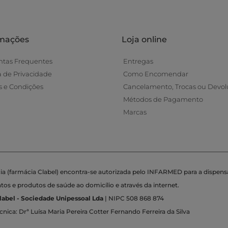
rmações
Loja online
ntas Frequentes
Entregas
ca de Privacidade
Como Encomendar
 e Condições
Cancelamento, Trocas ou Devol
Métodos de Pagamento
Marcas
ia (farmácia Clabel) encontra-se autorizada pelo INFARMED para a dispens
s e produtos de saúde ao domicílio e através da internet.
label - Sociedade Unipessoal Lda
| NIPC 508 868 874
cnica: Drª Luísa Maria Pereira Cotter Fernando Ferreira da Silva