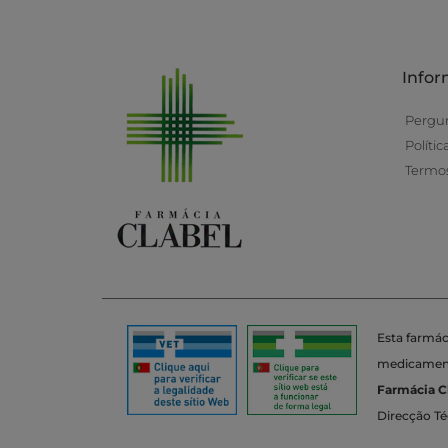
Info
Pergu
Políti
Termos
Esta farmác
medicamento
Farmácia C
Direcção Té