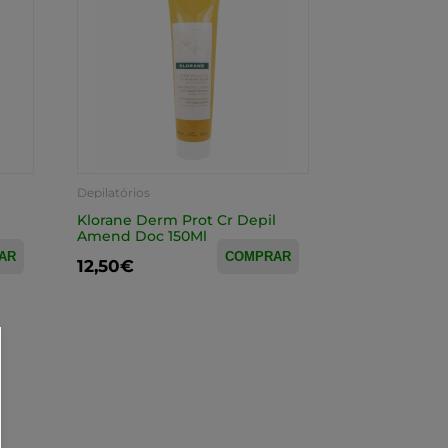
Depilatórios
l
Klorane Derm Prot Cr Depil
Amend Doc 150Ml
AR
COMPRAR
12,50€