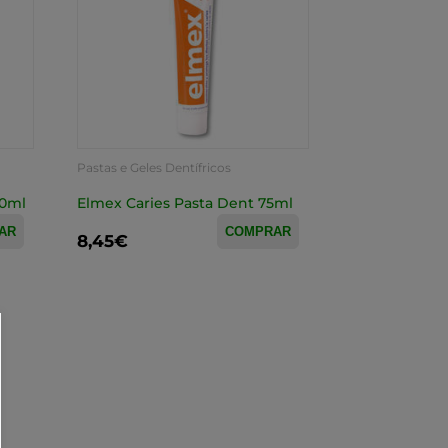
Pastas e Geles Dentífricos
50ml
Elmex Caries Pasta Dent 75ml
AR
COMPRAR
8,45€