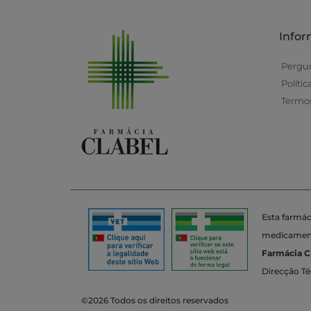
Info
Pergu
Políti
Termos
Esta farmác
medicamento
Farmácia C
Direcção Té
©2026 Todos os direitos reservados