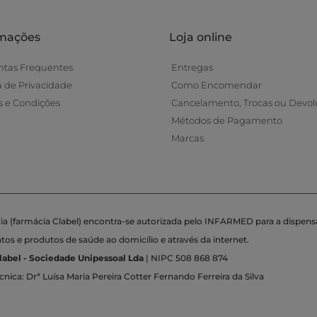
rmações
Loja online
ntas Frequentes
Entregas
ca de Privacidade
Como Encomendar
 e Condições
Cancelamento, Trocas ou Devol
Métodos de Pagamento
Marcas
ia (farmácia Clabel) encontra-se autorizada pelo INFARMED para a dispens
s e produtos de saúde ao domicílio e através da internet.
label - Sociedade Unipessoal Lda
| NIPC 508 868 874
cnica: Drª Luísa Maria Pereira Cotter Fernando Ferreira da Silva