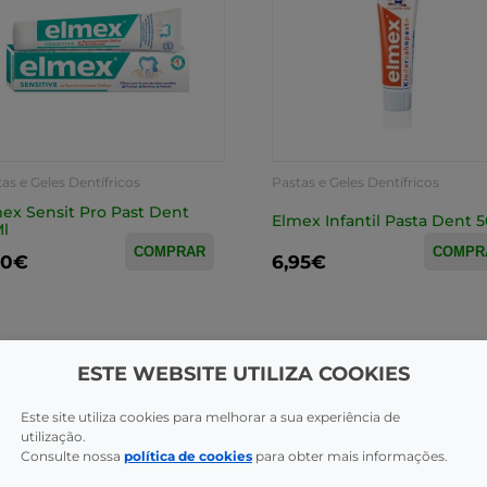
as e Geles Dentífricos
Pastas e Geles Dentífricos
ex Sensit Pro Past Dent
Elmex Infantil Pasta Dent 
l
COMPRAR
COMPR
50€
6,95€
ESTE WEBSITE UTILIZA COOKIES
Este site utiliza cookies para melhorar a sua experiência de
utilização.
CAS
Consulte nossa
política de cookies
para obter mais informações.