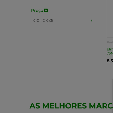
Preço
0 € - 10 € (3)
Past
Elm
75M
8,
AS MELHORES MAR