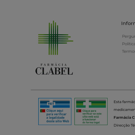
Info
Pergu
Políti
Termos
Esta farmác
medicamento
Farmácia C
Direcção Té