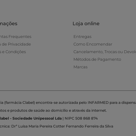
rmações
Loja online
ntas Frequentes
Entregas
ca de Privacidade
Como Encomendar
 e Condições
Cancelamento, Trocas ou Devol
Métodos de Pagamento
Marcas
ia (farmácia Clabel) encontra-se autorizada pelo INFARMED para a dispens
s e produtos de saúde ao domicílio e através da internet.
label - Sociedade Unipessoal Lda
| NIPC 508 868 874
cnica: Drª Luísa Maria Pereira Cotter Fernando Ferreira da Silva