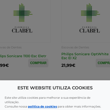
ovas de Dentes
Escovas de Dentes
Philips Sonicare OptWhite
lips Sonicare 1100 Esc Eletr
Esc El X2
COMPRAR
COMPR
,99€
21,99€
ESTE WEBSITE UTILIZA COOKIES
Este site utiliza cookies para melhorar a sua experiência de
utilização.
Consulte nossa
política de cookies
para obter mais informações.
CAS