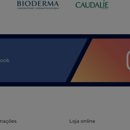
book
rmações
Loja online