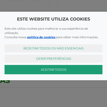
ESTE WEBSITE UTILIZA COOKIES
ção Especial
Nutrição Especial
Este site utiliza cookies para melhorar a sua experiência de
slim Chocolat Negro 70%
Easyslim Chocolat Negro 70
utilização.
u Amend 30g
Morango 30G
Consulte nossa
política de cookies
para obter mais informações.
COMPRAR
COMP
€
1,95€
REJEITAR TODOS OS NÃO ESSENCIAIS
GERIR PREFERÊNCIAS
ACEITAR TODOS
CAS