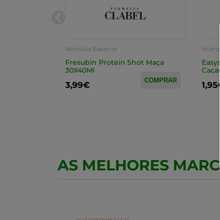
Nutrição Especial
Nutri
ht Choco/Coco
Fresubin Protein Shot Maça
Easy
30X40Ml
Caca
COMPRAR
COMPRAR
3,99€
1,95
AS MELHORES MAR