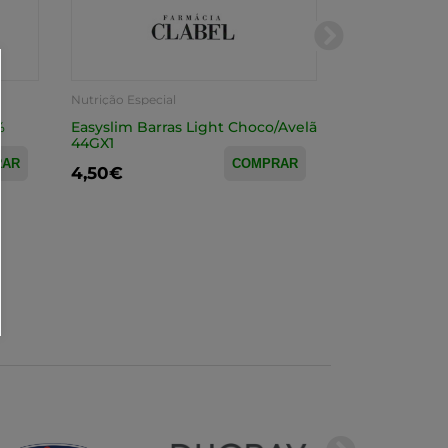
Nutrição Especial
Nutrição Especia
%
Easyslim Barras Light Choco/Avelã
Easyslim Barr
44GX1
RAR
COMPRAR
4,50€
15,65€