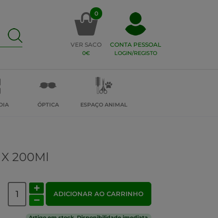
0
VER SACO
CONTA PESSOAL
0€
LOGIN/REGISTO
DIA
ÓPTICA
ESPAÇO ANIMAL
4 X 200Ml
ADICIONAR AO CARRINHO
Artigo em stock. Disponibilidade imediata