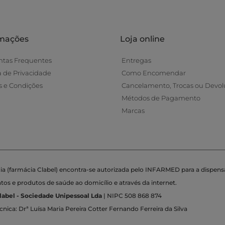
rmações
Loja online
ntas Frequentes
Entregas
ca de Privacidade
Como Encomendar
 e Condições
Cancelamento, Trocas ou Devol
Métodos de Pagamento
Marcas
ia (farmácia Clabel) encontra-se autorizada pelo INFARMED para a dispens
s e produtos de saúde ao domicílio e através da internet.
label - Sociedade Unipessoal Lda
| NIPC 508 868 874
cnica: Drª Luísa Maria Pereira Cotter Fernando Ferreira da Silva