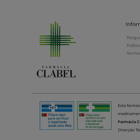
Info
Pergu
Políti
Termos
Esta farmác
medicamento
Farmácia C
Direcção Té