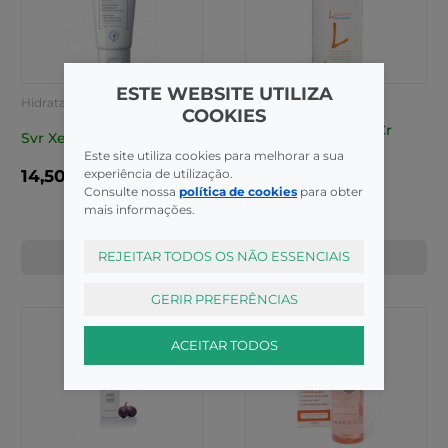
ESTE WEBSITE UTILIZA
Hidratantes
Hidratantes
COOKIES
Lipoleum Oficinal Cr
Svr Xerial 30 Cr Pes 50ml
Hidraplus 1 Kg
Este site utiliza cookies para melhorar a sua
experiência de utilização.
14,50€
32,95€
Consulte nossa
política de cookies
para obter
mais informações.
REJEITAR TODOS OS NÃO ESSENCIAIS
COMPRAR
COMPRAR
GERIR PREFERÊNCIAS
ACEITAR TODOS