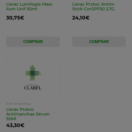
Lierac Lumilogie Masc
Lierac Protoc Antim
Ilum Unif 50ml
Stick CorSPF50 2,7G
30,75€
24,10€
COMPRAR
COMPRAR
Anti-Manchas
Lierac Protoc
Antimanchas Sérum
30Ml
43,30€