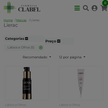
0
Lierac
Home
Marcas
Lierac
Categorias
Preço
Lábios e Olhos (5)
Recomendado
12 por página
Lábios e Olhos
Lábios e Olhos