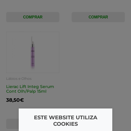
COMPRAR
COMPRAR
Lábios e Olhos
Lierac Lift Integ Serum
Cont Olh/Palp 15ml
38,50€
ESTE WEBSITE UTILIZA
COOKIES
COMPRAR