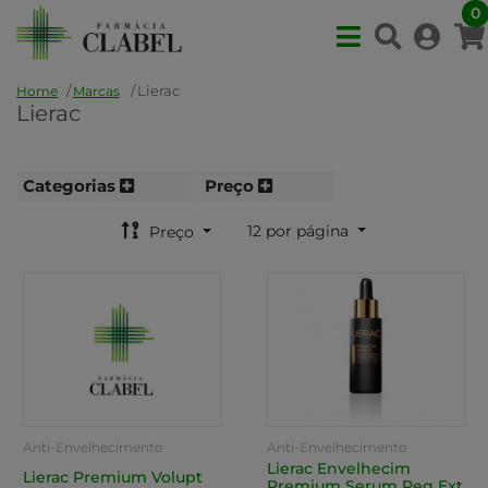
0
Lierac
Home
Marcas
Lierac
Categorias
Preço
12 por página
Preço
Anti-Envelhecimento
Anti-Envelhecimento
Lierac Envelhecim
Lierac Premium Volupt
Premium Serum Reg Ext