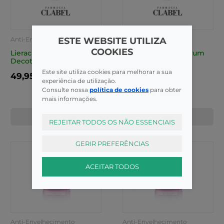
ESTE WEBSITE UTILIZA
Anti-Envelhecimento
Anti-Envelhecimento
COOKIES
Lierac Lift Integ Cr Pesc
Lierac Lift Integ Serum
Decote 50Ml
Coffret Natal24
Este site utiliza cookies para melhorar a sua
49,95€
49,95€
experiência de utilização.
Consulte nossa
política de cookies
para obter
mais informações.
COMPRAR
COMPRAR
REJEITAR TODOS OS NÃO ESSENCIAIS
GERIR PREFERÊNCIAS
ACEITAR TODOS
Anti-Envelhecimento
Anti-Envelhecimento