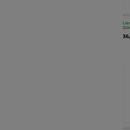
Ant
Lie
50
36
Ant