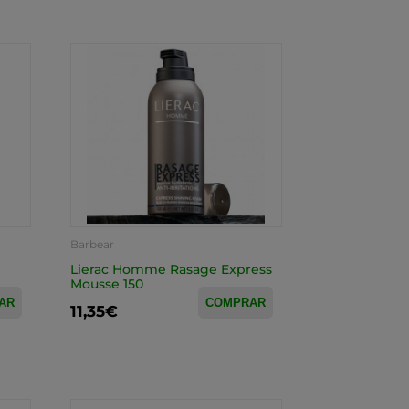
Barbear
Lierac Homme Rasage Express
Mousse 150
AR
COMPRAR
11,35€