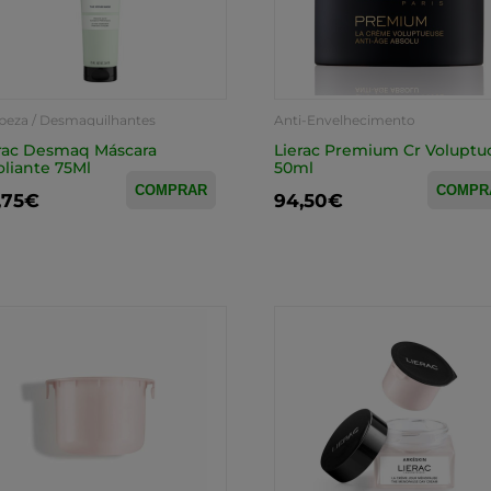
peza / Desmaquilhantes
Anti-Envelhecimento
rac Desmaq Máscara
Lierac Premium Cr Voluptu
oliante 75Ml
50ml
COMPRAR
COMPR
,75€
94,50€