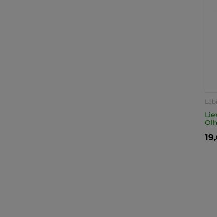
Lábi
Lie
Olh
19