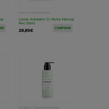
Anti-Envelhecimento
op
Lierac Arkéskin Cr Noite Menop
Rec 50ml
AR
COMPRAR
28,85€
Limpeza / Desmaquilhantes