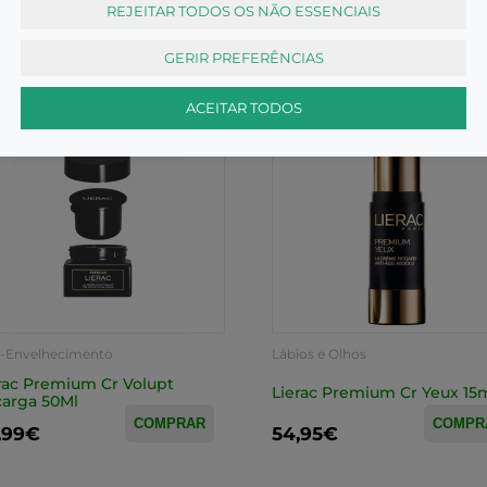
,95€
14,50€
REJEITAR TODOS OS NÃO ESSENCIAIS
GERIR PREFERÊNCIAS
ACEITAR TODOS
i-Envelhecimento
Lábios e Olhos
rac Premium Cr Volupt
Lierac Premium Cr Yeux 15
arga 50Ml
COMPRAR
COMPR
,99€
54,95€