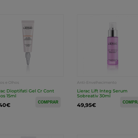
os e Olhos
Anti-Envelhecimento
rac Dioptifati Gel Cr Cont
Lierac Lift Integ Serum
os 15ml
Sobreativ 30ml
COMPRAR
COMPR
,40€
49,95€