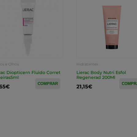
os e Olhos
Hidratantes
rac Diopticern Fluido Corret
Lierac Body Nutri Esfol
eiras5ml
Regenerad 200Ml
COMPRAR
COMPR
,65€
21,15€