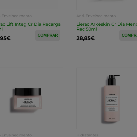
i-Envelhecimento
Anti-Envelhecimento
rac Lift Integ Cr Dia Recarga
Lierac Arkéskin Cr Dia Men
Ml
Rec 50ml
COMPRAR
COMPR
,95€
28,85€
i-Envelhecimento
Hidratantes