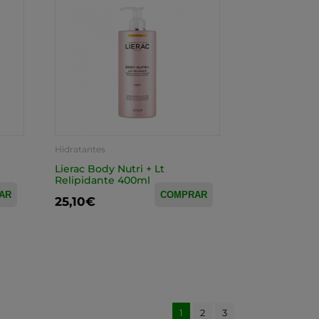
Hidratantes
Lierac Body Nutri + Lt
Relipidante 400ml
AR
COMPRAR
25,10€
1
2
3