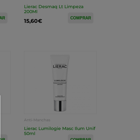
Lierac Desmaq Lt Limpeza
200Ml
AR
COMPRAR
15,60€
Anti-Manchas
Lierac Lumilogie Masc Ilum Unif
50ml
AR
COMPRAR