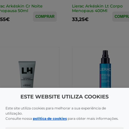
rac Arkéskin Cr Noite
Lierac Arkéskin Lt Corpo
nopausa 50ml
Menopaus 400Ml
COMPRAR
COMPR
,55€
33,25€
ESTE WEBSITE UTILIZA COOKIES
Este site utiliza cookies para melhorar a sua experiência de
i-Envelhecimento
Limpeza / Desmaquilhantes
utilização.
rac Homme Fl Hidrat Energ
Lierac Ag Fresca Desmaq
Consulte nossa
política de cookies
para obter mais informações.
Ml
Olhos/Pest 100ml
COMPRAR
COMPR