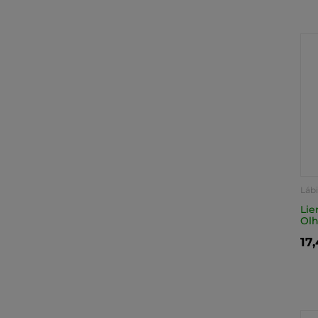
Lábi
Lie
Olh
17