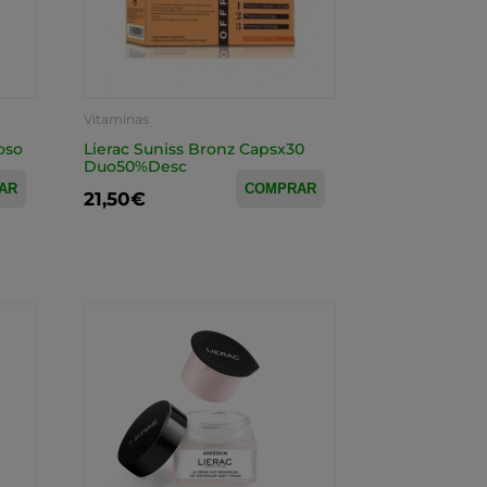
Vitaminas
oso
Lierac Suniss Bronz Capsx30
Duo50%Desc
AR
COMPRAR
21,50€