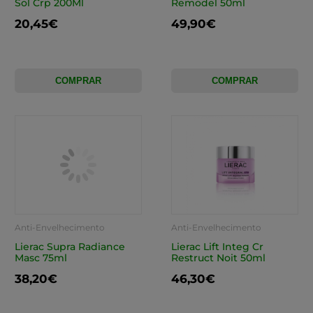
Sol Crp 200Ml
Remodel 50ml
20,45€
49,90€
COMPRAR
COMPRAR
Anti-Envelhecimento
Anti-Envelhecimento
Lierac Supra Radiance
Lierac Lift Integ Cr
Masc 75ml
Restruct Noit 50ml
38,20€
46,30€