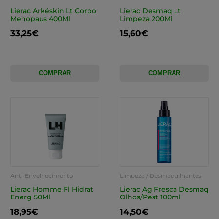
Lierac Arkéskin Lt Corpo
Lierac Desmaq Lt
Menopaus 400Ml
Limpeza 200Ml
33,25€
15,60€
COMPRAR
COMPRAR
Anti-Envelhecimento
Limpeza / Desmaquilhantes
Lierac Homme Fl Hidrat
Lierac Ag Fresca Desmaq
Energ 50Ml
Olhos/Pest 100ml
18,95€
14,50€