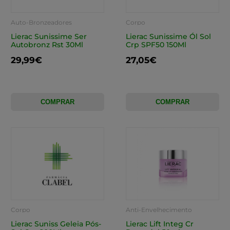
Auto-Bronzeadores
Corpo
Lierac Sunissime Ser
Lierac Sunissime Ól Sol
Autobronz Rst 30Ml
Crp SPF50 150Ml
29,99€
27,05€
COMPRAR
COMPRAR
Corpo
Anti-Envelhecimento
Lierac Suniss Geleia Pós-
Lierac Lift Integ Cr