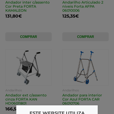
Andador inter c/assento
Andarilho Articulado 2
Cor Preta FORTA
niveis Forta AFPA
KAMALEON
06010006
131,80€
125,35€
COMPRAR
COMPRAR
Andarilhos
Andarilhos
Andador ext c/assento
Andador para interior
cinza FORTA KAN
Cor Azul FORTA CAR
HD06011801
06010706
166,50€
101,45€
ESTE WEBSITE UTILIZA