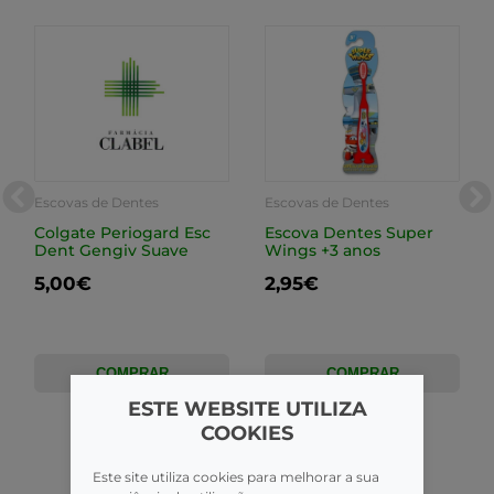
Escovas de Dentes
Escovas de Dentes
Colgate Periogard Esc
Escova Dentes Super
Dent Gengiv Suave
Wings +3 anos
5,00€
2,95€
COMPRAR
COMPRAR
ESTE WEBSITE UTILIZA
COOKIES
Este site utiliza cookies para melhorar a sua