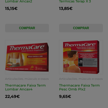
Lombar Ancax2
Termicas Terap X 3
15,15€
13,85€
COMPRAR
COMPRAR
Articulações, músculo e ossos
Articulações, músculo e ossos
Thermacare Faixa Term
Thermacare Faixa Term
Lombar Ancax4
Pesc Omb Plx2
22,49€
9,65€