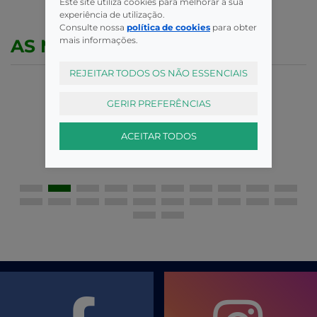
Este site utiliza cookies para melhorar a sua
experiência de utilização.
Consulte nossa
política de cookies
para obter
mais informações.
AS MELHORES MARCAS
REJEITAR TODOS OS NÃO ESSENCIAIS
GERIR PREFERÊNCIAS
ACEITAR TODOS