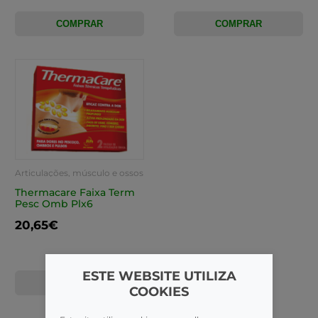
COMPRAR
COMPRAR
Articulações, músculo e ossos
Thermacare Faixa Term
Pesc Omb Plx6
20,65€
ESTE WEBSITE UTILIZA
COMPRAR
COOKIES