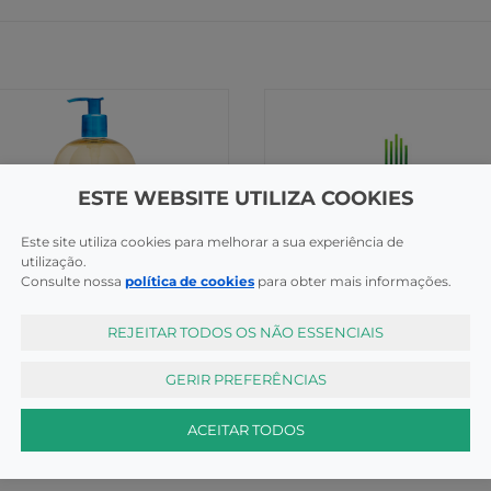
ESTE WEBSITE UTILIZA COOKIES
Este site utiliza cookies para melhorar a sua experiência de
utilização.
Consulte nossa
política de cookies
para obter mais informações.
REJEITAR TODOS OS NÃO ESSENCIAIS
ne
Higiene
erm Bioderma Oleo Duche
Caudalie Bolsa Natal 2025
ml Promo
GERIR PREFERÊNCIAS
COMPRAR
COMP
55€
8,95€
ACEITAR TODOS