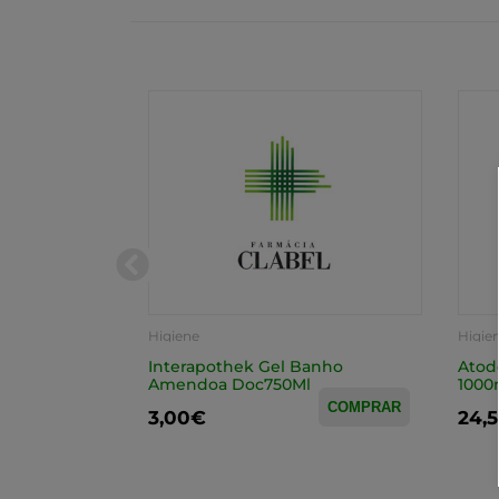
Higiene
Higie
vante 1l com
Interapothek Gel Banho
Atod
Amendoa Doc750Ml
1000
COMPRAR
COMPRAR
3,00€
24,