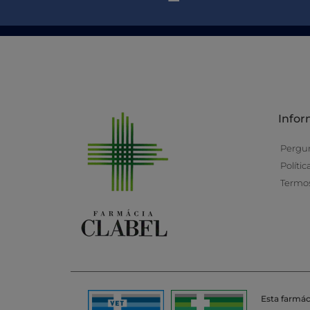
Info
Pergu
Políti
Termos
Esta farmác