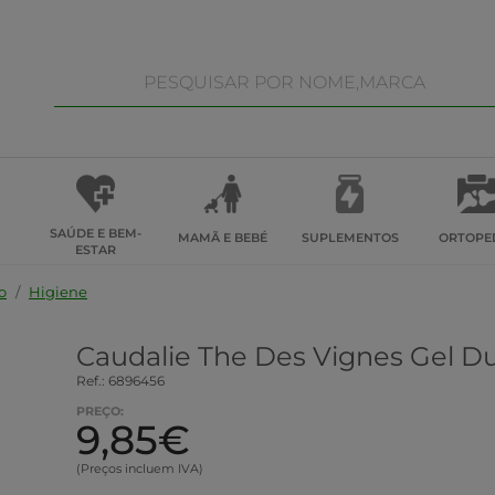
SAÚDE E BEM-
MAMÃ E BEBÉ
SUPLEMENTOS
ORTOPE
ESTAR
o
Higiene
Caudalie The Des Vignes Gel 
Ref.: 6896456
PREÇO:
9,85€
(Preços incluem IVA)