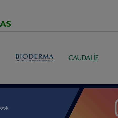
CAS
book