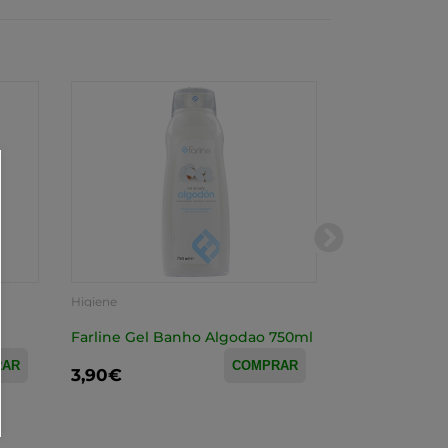
Higiene
Higiene
Atoderm Biod
Farline Gel Banho Algodao 750ml
Moussant 1l
RAR
COMPRAR
3,90€
28,90€