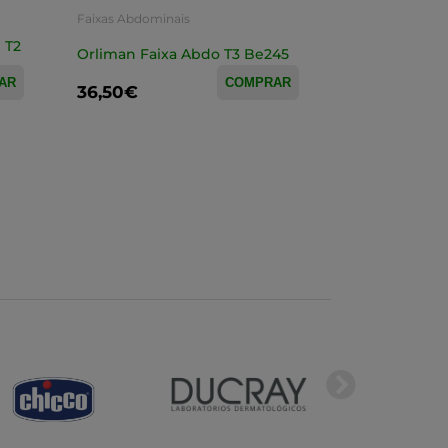
Faixas Abdominais
 T2
Orliman Faixa Abdo T3 Be245
AR
COMPRAR
36,50€