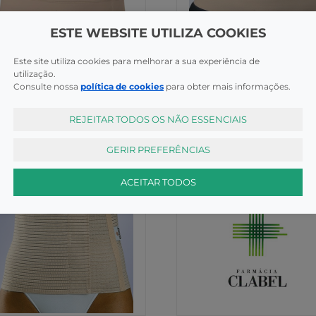
ESTE WEBSITE UTILIZA COOKIES
xas Abdominais
Faixas Abdominais
Este site utiliza cookies para melhorar a sua experiência de
iman Faixa Faixa Abdom T3
utilização.
Orliman Faixa Abdo T2 Be2
305
Consulte nossa
política de cookies
para obter mais informações.
COMPRAR
COMPR
,30€
36,50€
REJEITAR TODOS OS NÃO ESSENCIAIS
GERIR PREFERÊNCIAS
ACEITAR TODOS