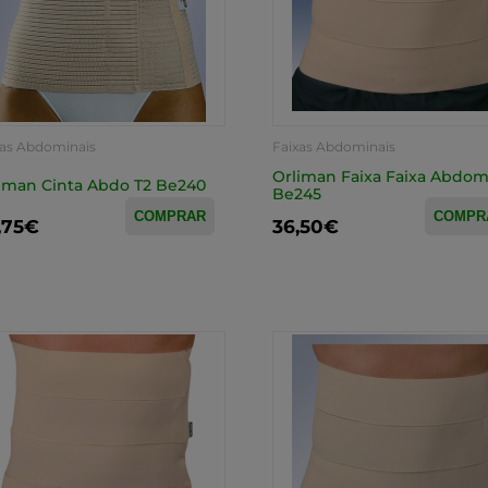
xas Abdominais
Faixas Abdominais
Orliman Faixa Faixa Abdom
iman Cinta Abdo T2 Be240
Be245
COMPRAR
COMPR
,75€
36,50€