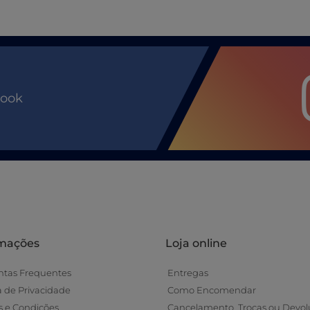
book
rmações
Loja online
ntas Frequentes
Entregas
ca de Privacidade
Como Encomendar
 e Condições
Cancelamento, Trocas ou Devol