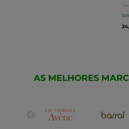
Fai
Orl
34
AS MELHORES MAR