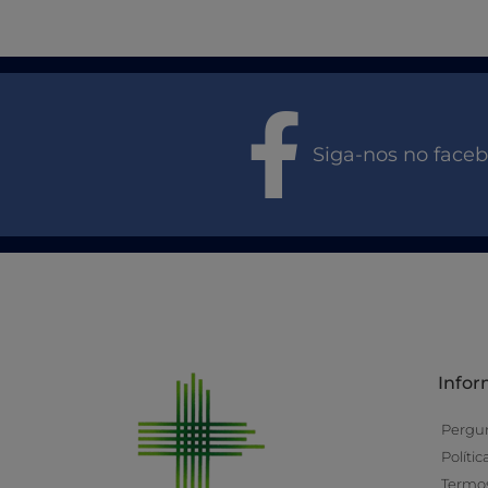
Siga-nos no face
Info
Pergu
Políti
Termos