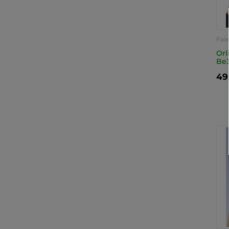
Fai
Orl
Be
49