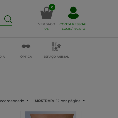
0
VER SACO
CONTA PESSOAL
0€
LOGIN/REGISTO
DIA
ÓPTICA
ESPAÇO ANIMAL
MOSTRAR:
ecomendado
12 por página