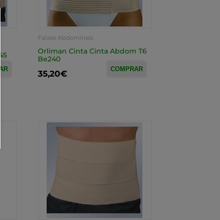
Faixas Abdominais
Orliman Cinta Cinta Abdom T6
45
Be240
AR
COMPRAR
35,20€