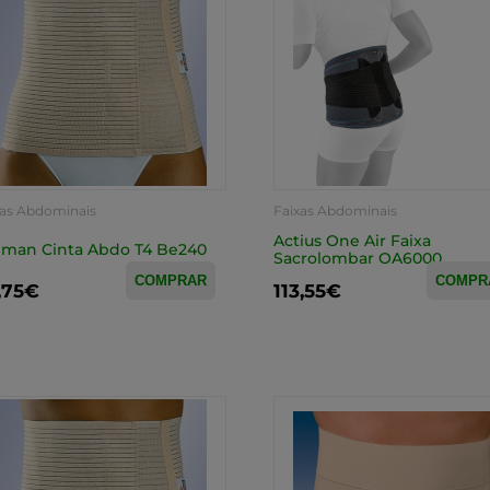
xas Abdominais
Faixas Abdominais
Actius One Air Faixa
iman Cinta Abdo T4 Be240
Sacrolombar OA6000
COMPRAR
COMPR
,75€
113,55€