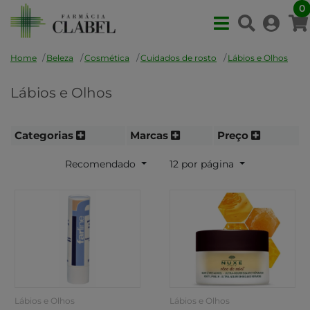
0
Home
Beleza
Cosmética
Cuidados de rosto
Lábios e Olhos
Lábios e Olhos
Categorias
Marcas
Preço
Recomendado
12 por página
Lábios e Olhos
Lábios e Olhos