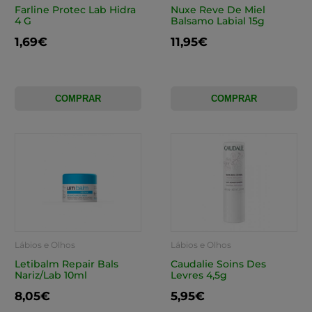
Farline Protec Lab Hidra
Nuxe Reve De Miel
4 G
Balsamo Labial 15g
1,69€
11,95€
COMPRAR
COMPRAR
Lábios e Olhos
Lábios e Olhos
Letibalm Repair Bals
Caudalie Soins Des
Nariz/Lab 10ml
Levres 4,5g
8,05€
5,95€