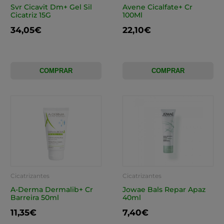
Svr Cicavit Dm+ Gel Sil
Avene Cicalfate+ Cr
Cicatriz 15G
100Ml
34,05€
22,10€
COMPRAR
COMPRAR
Cicatrizantes
Cicatrizantes
A-Derma Dermalib+ Cr
Jowae Bals Repar Apaz
Barreira 50ml
40ml
11,35€
7,40€