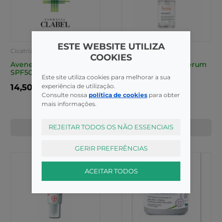
ESTE WEBSITE UTILIZA
Cicatrizantes
Cicatrizantes
COOKIES
Avene Cicalfate+ Cr
Avene Cicalfate+ Serum
SPF50+ 30Ml
Reparad Int 30ml
Este site utiliza cookies para melhorar a sua
experiência de utilização.
14,50€
35,05€
Consulte nossa
política de cookies
para obter
mais informações.
REJEITAR TODOS OS NÃO ESSENCIAIS
COMPRAR
COMPRAR
GERIR PREFERÊNCIAS
ACEITAR TODOS