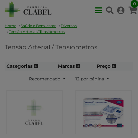
0
Home
Saúde e Bem-estar
Diversos
Tensão Arterial / Tensiómetros
Tensão Arterial / Tensiómetros
Categorias
Marcas
Preço
Recomendado
12 por página