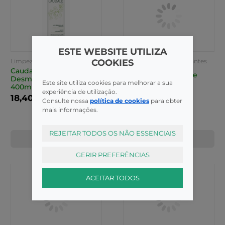
ESTE WEBSITE UTILIZA
COOKIES
Limpeza / Desmaquilhantes
Limpeza / Desmaquilhantes
Caudalie Leite
Caudalie Eau Beaute
Desmaquilhante suave
100ml
Este site utiliza cookies para melhorar a sua
400ml
experiência de utilização.
18,40€
32,95€
Consulte nossa
política de cookies
para obter
mais informações.
REJEITAR TODOS OS NÃO ESSENCIAIS
COMPRAR
COMPRAR
GERIR PREFERÊNCIAS
ACEITAR TODOS