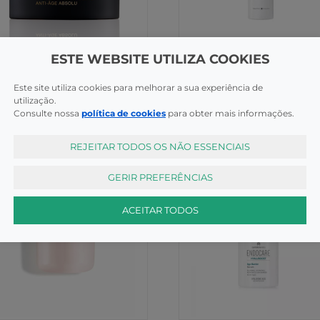
i-Envelhecimento
Anti-Envelhecimento
ESTE WEBSITE UTILIZA COOKIES
rac Premium Cr Voluptuoso
Esthederm Age Proteom
ml
Advanc Serum 30Ml
Este site utiliza cookies para melhorar a sua experiência de
utilização.
COMPRAR
COMPR
,50€
86,50€
Consulte nossa
política de cookies
para obter mais informações.
REJEITAR TODOS OS NÃO ESSENCIAIS
GERIR PREFERÊNCIAS
ACEITAR TODOS