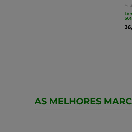
Ant
Lie
50
36
AS MELHORES MAR