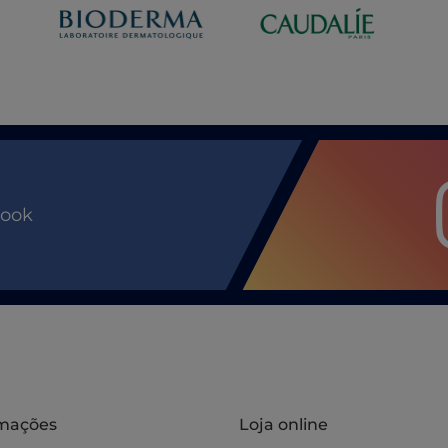
book
rmações
Loja online