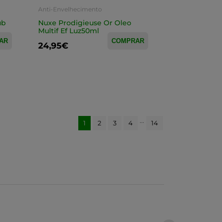
Anti-Envelhecimento
ub
Nuxe Prodigieuse Or Oleo
Multif Ef Luz50ml
AR
COMPRAR
24,95€
...
1
2
3
4
14