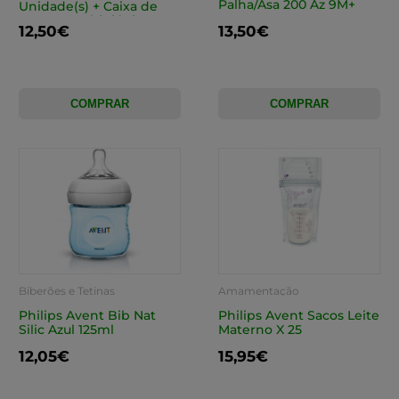
Palha/Asa 200 Az 9M+
Unidade(s) + Caixa de
transporte higiénica
12,50€
13,50€
COMPRAR
COMPRAR
Biberões e Tetinas
Amamentação
Philips Avent Bib Nat
Philips Avent Sacos Leite
Silic Azul 125ml
Materno X 25
12,05€
15,95€