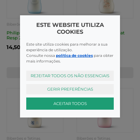
ESTE WEBSITE UTILIZA
Biberões e Tetinas
Biberões e Tetinas
COOKIES
Philips Avent Bib Nat
Philips Avent Bib Nat
Resp 260ml Azul
Resp 260ml Girafa
Este site utiliza cookies para melhorar a sua
14,50€
14,50€
experiência de utilização.
Consulte nossa
política de cookies
para obter
mais informações.
COMPRAR
COMPRAR
REJEITAR TODOS OS NÃO ESSENCIAIS
GERIR PREFERÊNCIAS
ACEITAR TODOS
Biberões e Tetinas
Biberões e Tetinas