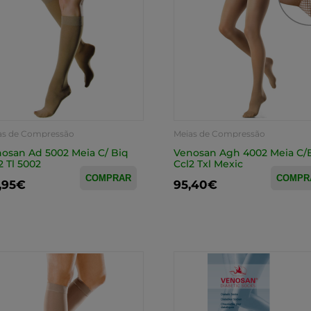
as de Compressão
Meias de Compressão
osan Ad 5002 Meia C/ Biq
Venosan Agh 4002 Meia C/
2 Tl 5002
Ccl2 Txl Mexic
COMPRAR
COMPR
,95€
95,40€