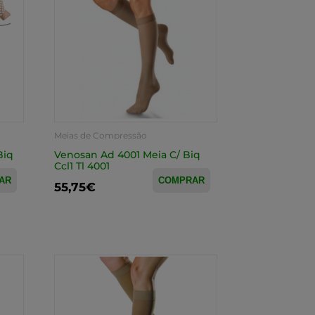
Meias de Compressão
Biq
Venosan Ad 4001 Meia C/ Biq
Ccl1 Tl 4001
AR
COMPRAR
55,75€