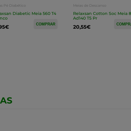
as Pé Diabético
Meias de Descanso
axsan Diabetic Meia 560 T4
Relaxsan Cotton Soc Meia
anco
Ad140 T5 Pr
COMPRAR
COMPR
,95€
20,55€
CAS