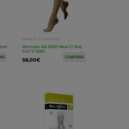
Meias de Compressão
abet
Venosan Ad 5001 Meia C/ Biq
Ccl1 Tl 5001
AR
COMPRAR
58,00€