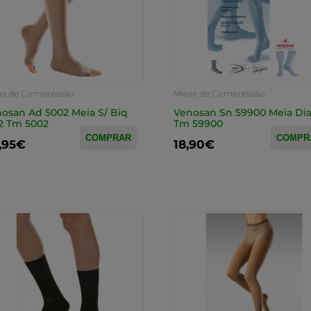
as de Compressão
Meias de Compressão
osan Ad 5002 Meia S/ Biq
Venosan Sn 59900 Meia Di
2 Tm 5002
Tm 59900
COMPRAR
COMPR
,95€
18,90€