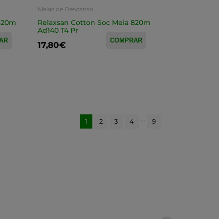
Meias de Descanso
 820m
Relaxsan Cotton Soc Meia 820m
Ad140 T4 Pr
AR
COMPRAR
17,80€
...
1
2
3
4
9