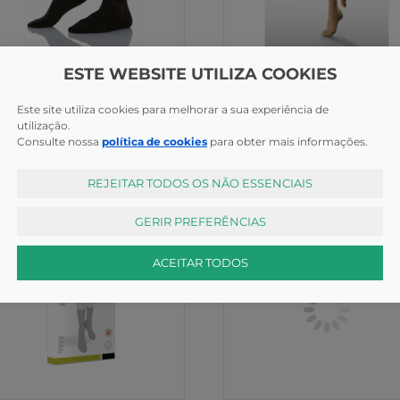
as Pé Diabético
Meias de Compressão
ESTE WEBSITE UTILIZA COOKIES
axsan Diabetic Meia 560 T5
Venosan At 4002 Coll C/ Biq
Ccl2 Tm 4002
Este site utiliza cookies para melhorar a sua experiência de
utilização.
COMPRAR
COMPR
,95€
102,30€
Consulte nossa
política de cookies
para obter mais informações.
REJEITAR TODOS OS NÃO ESSENCIAIS
GERIR PREFERÊNCIAS
ACEITAR TODOS