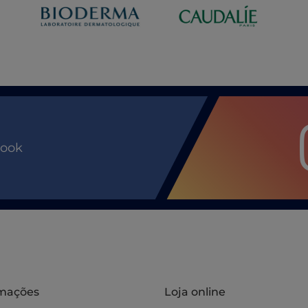
book
rmações
Loja online