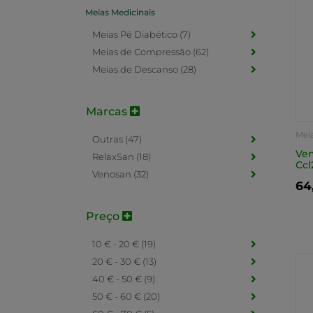
Meias Medicinais
Meias Pé Diabético (7)
Meias de Compressão (62)
Meias de Descanso (28)
Marcas
Mei
Outras (47)
Ven
RelaxSan (18)
Ccl
Venosan (32)
64
Preço
10 € - 20 € (19)
20 € - 30 € (13)
40 € - 50 € (9)
50 € - 60 € (20)