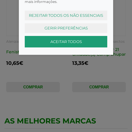
mais informações.
REJEITAR TODOS OS NÃO ESSENCIAIS
GERIR PREFERÊNCIAS
ACEITAR TODOS
Alergias e picadas de insectos
Alergias e picadas de insectos
Cetix , 10 mg Blister 21
Fenistil Gel
Unidade(s) Comp chupar
10,65€
13,35€
COMPRAR
COMPRAR
AS MELHORES MARCAS