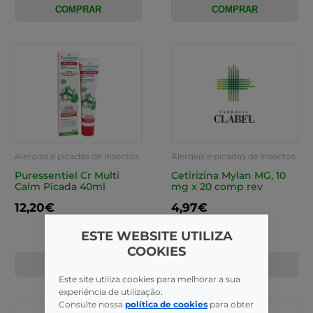
COMPRAR
COMPRAR
Alergias e picadas de insectos
Alergias e picadas de insectos
Puressentiel Cr Multi
Cetirizina Mylan MG, 10
Calm Picada 40ml
mg x 20 comp rev
12,20€
4,97€
ESTE WEBSITE UTILIZA
COOKIES
COMPRAR
COMPRAR
Este site utiliza cookies para melhorar a sua
experiência de utilização.
Consulte nossa
política de cookies
para obter