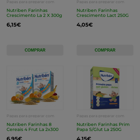
Papas para preparar com
Papas para preparar com
água
água
Nutriben Farinhas
Nutriben Farinhas
Crescimento La 2 X 300g
Crescimento Lact 250G
6,15€
4,05€
COMPRAR
COMPRAR
Papas para preparar com
Papas para preparar com
água
água
Nutriben Farinhas 8
Nutriben Farinhas Prim
Cereais 4 Frut La 2x300
Papa S/Glut La 250G
6,95€
4,15€