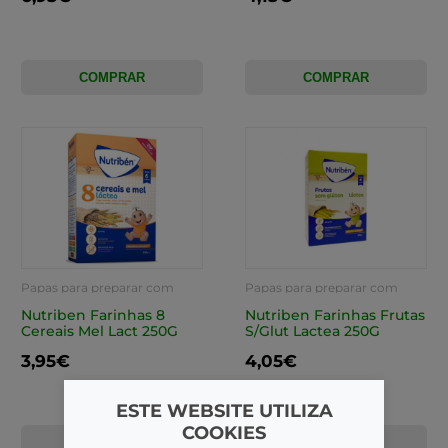
COMPRAR
COMPRAR
Papas para preparar com
Papas para preparar com
água
água
Nutriben Farinhas 8
Nutriben Farinhas Frutas
Cereais Mel Lact 250G
S/Glut Lactea 250G
3,95€
4,05€
ESTE WEBSITE UTILIZA
COOKIES
COMPRAR
COMPRAR