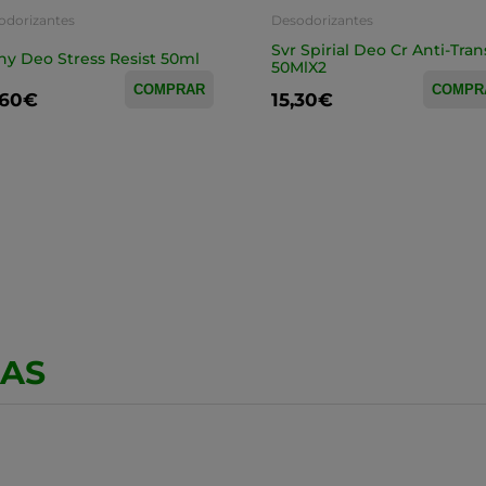
odorizantes
Desodorizantes
Svr Spirial Deo Cr Anti-Tran
hy Deo Stress Resist 50ml
50MlX2
COMPRAR
COMPR
,60€
15,30€
CAS