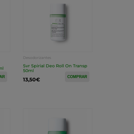
Desodorizantes
Svr Spirial Deo Roll On Transp
ml
50ml
AR
COMPRAR
13,50€