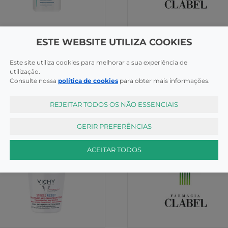
odorizantes
Desodorizantes
ESTE WEBSITE UTILIZA COOKIES
ray Hidrosis Control Roll On
Haan Mini Deodorant Verb
ml
12ml
Este site utiliza cookies para melhorar a sua experiência de
utilização.
COMPRAR
COMPR
,80€
2,95€
Consulte nossa
política de cookies
para obter mais informações.
REJEITAR TODOS OS NÃO ESSENCIAIS
GERIR PREFERÊNCIAS
ACEITAR TODOS