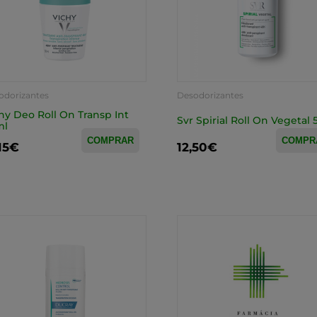
odorizantes
Desodorizantes
hy Deo Roll On Transp Int
Svr Spirial Roll On Vegetal
ml
COMPRAR
COMPR
,15€
12,50€