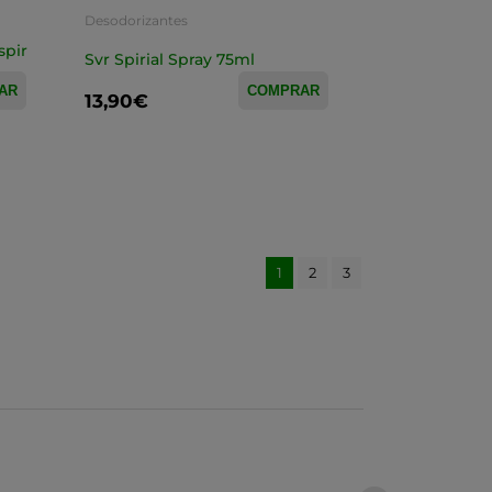
Desodorizantes
spir
Svr Spirial Spray 75ml
AR
COMPRAR
13,90€
1
2
3