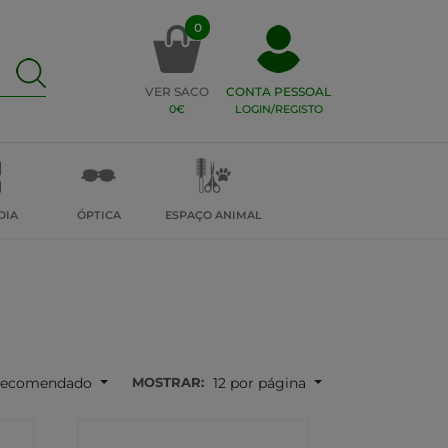
0
VER SACO
CONTA PESSOAL
0€
LOGIN/REGISTO
DIA
ÓPTICA
ESPAÇO ANIMAL
MOSTRAR:
ecomendado
12 por página