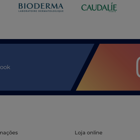
book
rmações
Loja online