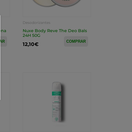
Desodorizantes
ena
Nuxe Body Reve The Deo Bals
24H 50G
AR
COMPRAR
12,10€