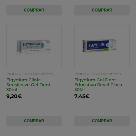
COMPRAR
COMPRAR
Pastas e Geles Dentífricos
Pastas e Geles Dentífricos
Elgydium Clinic
Elgydium Gel Dent
Sensileave Gel Dent
Educativo Revel Placa
30ml
50Ml
9,20€
7,45€
COMPRAR
COMPRAR