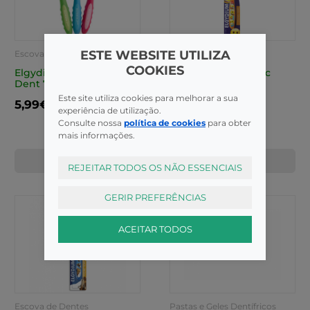
ESTE WEBSITE UTILIZA
Escova de Dentes
Escova de Dentes
COOKIES
Elgydium Junior Esc
Elgydium Junior Esc
Dent 7-12a
Dent Emoji
Este site utiliza cookies para melhorar a sua
5,99€
5,25€
experiência de utilização.
Consulte nossa
política de cookies
para obter
mais informações.
COMPRAR
COMPRAR
REJEITAR TODOS OS NÃO ESSENCIAIS
GERIR PREFERÊNCIAS
ACEITAR TODOS
Escova de Dentes
Pastas e Geles Dentífricos