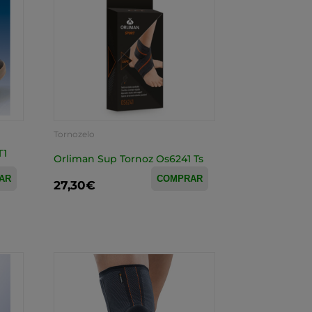
Tornozelo
T1
Orliman Sup Tornoz Os6241 Ts
AR
COMPRAR
27,30€