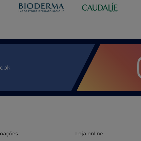
book
rmações
Loja online