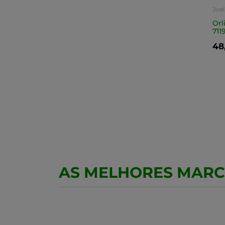
Joel
Orl
711
48
AS MELHORES MAR