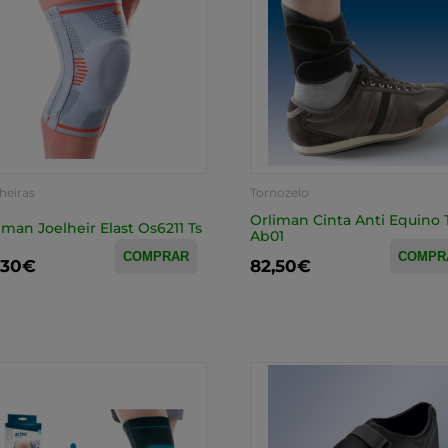
heiras
Tornozelo
Orliman Cinta Anti Equino 
iman Joelheir Elast Os6211 Ts
Ab01
COMPRAR
COMPR
,30€
82,50€