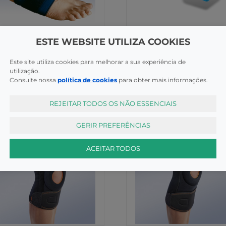
nozelo
Tornozelo
ESTE WEBSITE UTILIZA COOKIES
iman Pe Estabilizador T1
Systam Apoio Calcanhar
04
P901t1hw
Este site utiliza cookies para melhorar a sua experiência de
utilização.
COMPRAR
COMPR
,90€
30,50€
Consulte nossa
política de cookies
para obter mais informações.
REJEITAR TODOS OS NÃO ESSENCIAIS
GERIR PREFERÊNCIAS
ACEITAR TODOS