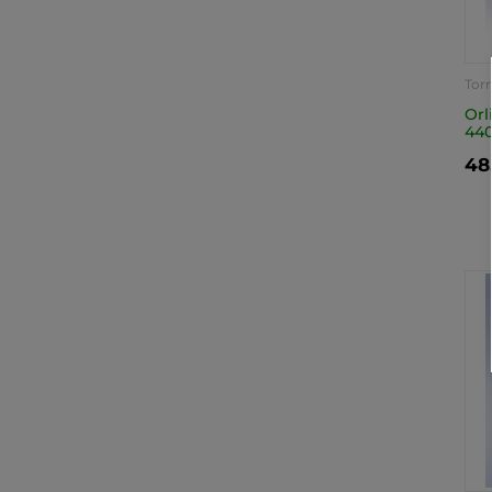
Tor
Orl
44
48