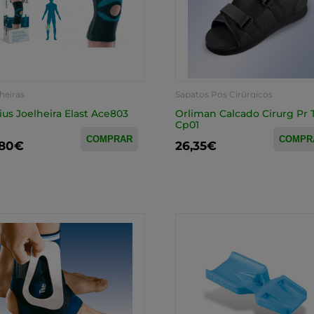
heiras
Sapatos Pós Cirúrgicos
ius Joelheira Elast Ace803
Orliman Calcado Cirurg Pr
Cp01
COMPRAR
COMPR
,80€
26,35€