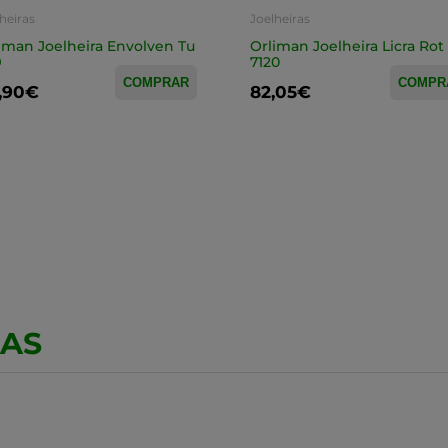
heiras
Joelheiras
iman Joelheira Envolven Tu
Orliman Joelheira Licra Rot 
9
7120
COMPRAR
COMPR
,90€
82,05€
CAS