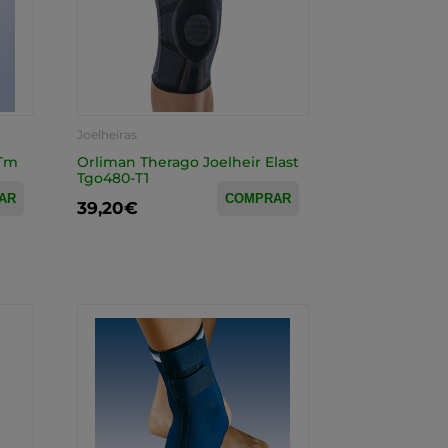
Joelheiras
 Tm
Orliman Therago Joelheir Elast
Tgo480-T1
AR
COMPRAR
39,20€