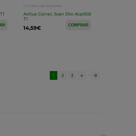
Corretor de Joanetes
T1
Actius Correc Joan Dto Acp902
T1
AR
COMPRAR
14,59€
...
1
2
3
4
8