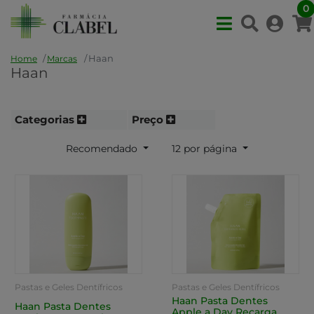
0
Haan
Home
Marcas
Haan
Categorias
Preço
Recomendado
12 por página
Pastas e Geles Dentífricos
Pastas e Geles Dentífricos
Haan Pasta Dentes
Haan Pasta Dentes
Apple a Day Recarga