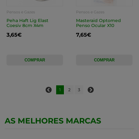
Pensos e Gazes
Pensos e Gazes
Peha Haft Lig Elast
Masteraid Optomed
Coesiv 8cm X4m
Penso Ocular X10
3,65€
7,65€
COMPRAR
COMPRAR
1
2
3
AS MELHORES MARCAS