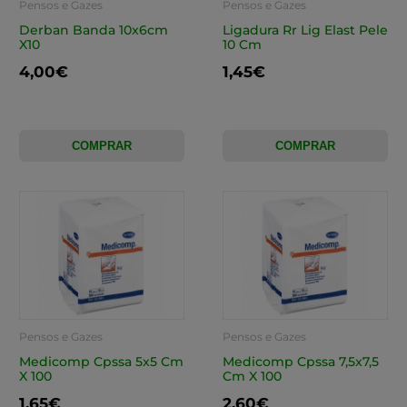
Pensos e Gazes
Pensos e Gazes
Derban Banda 10x6cm
Ligadura Rr Lig Elast Pele
X10
10 Cm
4,00€
1,45€
COMPRAR
COMPRAR
Pensos e Gazes
Pensos e Gazes
Medicomp Cpssa 5x5 Cm
Medicomp Cpssa 7,5x7,5
X 100
Cm X 100
1,65€
2,60€