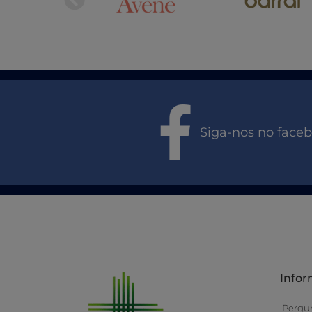
Siga-nos no face
Info
Pergu