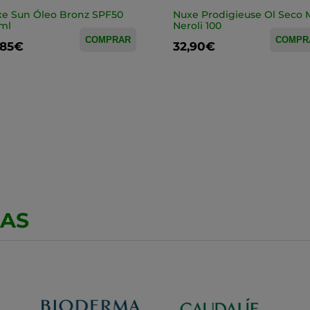
e Sun Óleo Bronz SPF50
Nuxe Prodigieuse Ol Seco M
ml
Neroli 100
COMPRAR
COMPR
,85€
32,90€
CAS