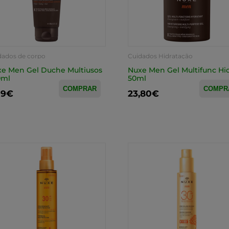
dados de corpo
Cuidados Hidratação
e Men Gel Duche Multiusos
Nuxe Men Gel Multifunc Hi
0ml
50ml
COMPRAR
COMPR
99€
23,80€