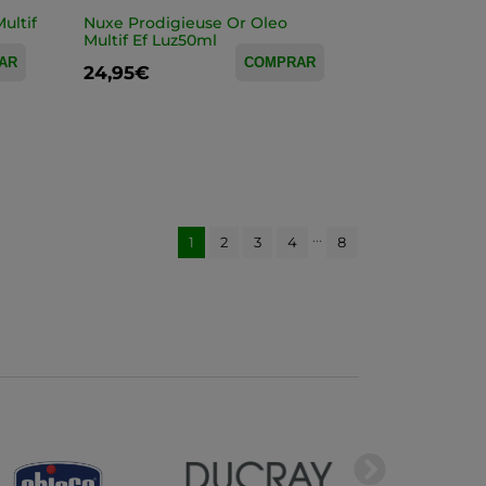
ultif
Nuxe Prodigieuse Or Oleo
Multif Ef Luz50ml
AR
COMPRAR
24,95€
...
1
2
3
4
8