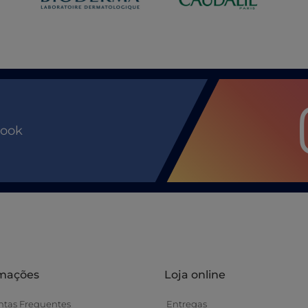
book
rmações
Loja online
ntas Frequentes
Entregas