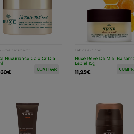
i-Envelhecimento
Lábios e Olhos
e Nuxuriance Gold Cr Dia
Nuxe Reve De Miel Balsam
ml
Labial 15g
COMPRAR
COMPR
,60€
11,95€