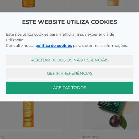
po
Corpo
ESTE WEBSITE UTILIZA COOKIES
e Sun Oleo Bronz Spf30
Nuxe Sun Spray Delic SPF3
ml
150ml
Este site utiliza cookies para melhorar a sua experiência de
COMPRAR
COMPR
,85€
27,20€
utilização.
Consulte nossa
política de cookies
para obter mais informações.
REJEITAR TODOS OS NÃO ESSENCIAIS
GERIR PREFERÊNCIAS
ACEITAR TODOS
po
Hidratantes