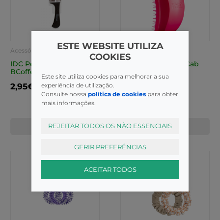
ESTE WEBSITE UTILIZA
Acessórios
Acessórios
COOKIES
IDC Pente 2603w Bio
Tangle Teezer Esc Cab
BCoffee.
Elite Rosa
Este site utiliza cookies para melhorar a sua
experiência de utilização.
2,95€
16,95€
Consulte nossa
política de cookies
para obter
mais informações.
REJEITAR TODOS OS NÃO ESSENCIAIS
COMPRAR
COMPRAR
GERIR PREFERÊNCIAS
ACEITAR TODOS