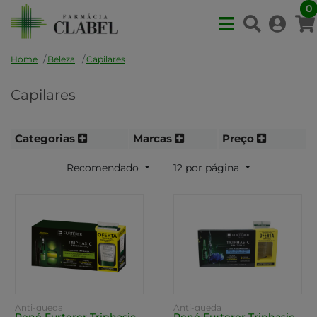
0
Home
Beleza
Capilares
Capilares
Categorias
Marcas
Preço
Recomendado
12 por página
Anti-queda
Anti-queda