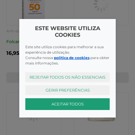
ESTE WEBSITE UTILIZA
Anti-queda
Uso Frequente
COOKIES
Klorane Capilar Ch
Folcare
Camomila 200ml
Este site utiliza cookies para melhorar a sua
experiência de utilização.
16,95€
9,99€
Consulte nossa
política de cookies
para obter
mais informações.
REJEITAR TODOS OS NÃO ESSENCIAIS
COMPRAR
COMPRAR
GERIR PREFERÊNCIAS
ACEITAR TODOS