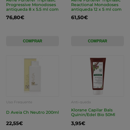
René Furterer Triphasic
René Furterer Triphasic
Progressive Monodoses
Reactional Monodoses
antiqueda 8 x 5.5 ml com
antiqueda 12 x 5 ml com
Oferta de Champô
Oferta de Champô
76,80€
61,50€
complemento antiqueda
complemento antiqueda
100 ml
100 ml
COMPRAR
COMPRAR
Uso Frequente
Anti-queda
Klorane Capilar Bals
D Aveia Ch Neutro 200ml
Quinin/Edel Bio 50Ml
22,55€
3,95€