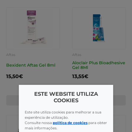
Aftas
Aftas
Aloclair Plus Bioadhesive
Bexident Aftas Gel 8ml
Gel 8Ml
15,50€
13,55€
ESTE WEBSITE UTILIZA
COOKIES
COMPRAR
COMPRAR
Este site utiliza cookies para melhorar a sua
experiência de utilização.
Consulte nossa
política de cookies
para obter
mais informações.