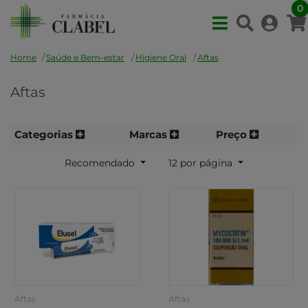
0
Home
Saúde e Bem-estar
Higiene Oral
Aftas
Aftas
Categorias
Marcas
Preço
Recomendado
12 por página
Aftas
Aftas