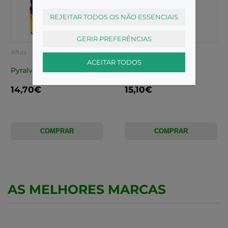
REJEITAR TODOS OS NÃO ESSENCIAIS
GERIR PREFERÊNCIAS
Aftas
Aftas
ACEITAR TODOS
Pyralvex (10mL)
Aftum Gel Or 10Ml
14,70€
15,10€
COMPRAR
COMPRAR
AS MELHORES MARCAS