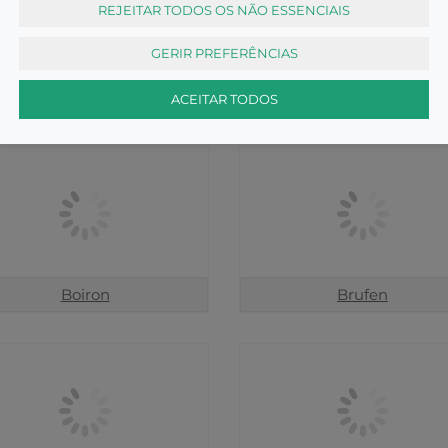
REJEITAR TODOS OS NÃO ESSENCIAIS
GERIR PREFERÊNCIAS
Bisoltussin
Bisolvon
ACEITAR TODOS
Boiron
Brufen