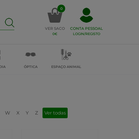
0
VER SACO
CONTA PESSOAL
0€
LOGIN/REGISTO
DIA
ÓPTICA
ESPAÇO ANIMAL
W
X
Y
Z
Ver todas