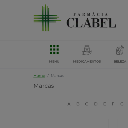
MENU
MEDICAMENTOS
BELEZA
Home
Marcas
Marcas
A
B
C
D
E
F
G