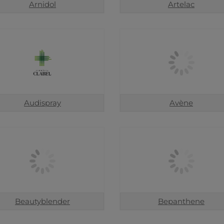
Arnidol
Artelac
Audispray
Avène
Beautyblender
Bepanthene