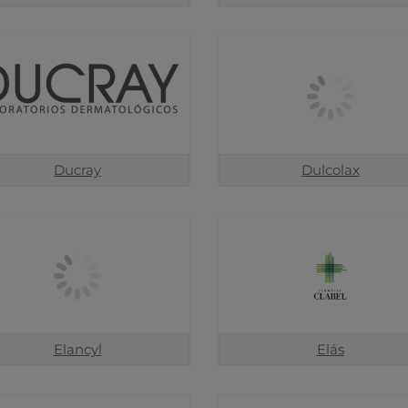
Ducray
Dulcolax
Elancyl
Elás