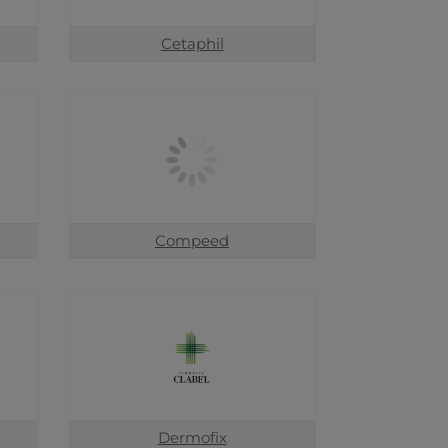
Cetaphil
Compeed
Dermofix