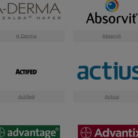
A Derma
Absorvit
Actifed
Actius