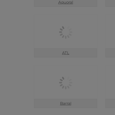
Aquoral
ATL
Barral