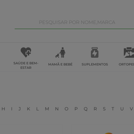
SAÚDE E BEM-
MAMÃ E BEBÉ
SUPLEMENTOS
ORTOPE
ESTAR
H
I
J
K
L
M
N
O
P
Q
R
S
T
U
V