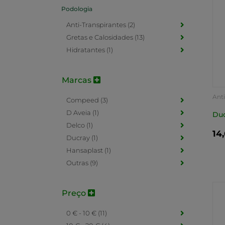
Podologia
Anti-Transpirantes (2)
Gretas e Calosidades (13)
Hidratantes (1)
Marcas
Anti
Compeed (3)
D Aveia (1)
Duc
Delco (1)
14
Ducray (1)
Hansaplast (1)
Outras (9)
Preço
0 € - 10 € (11)