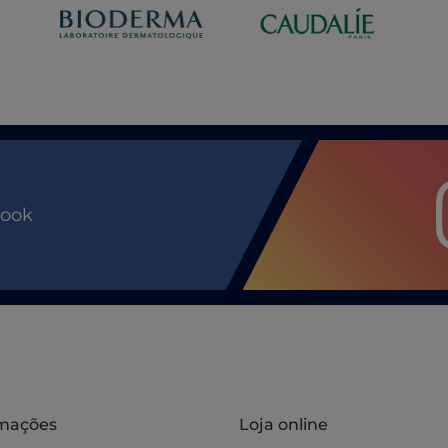
book
rmações
Loja online