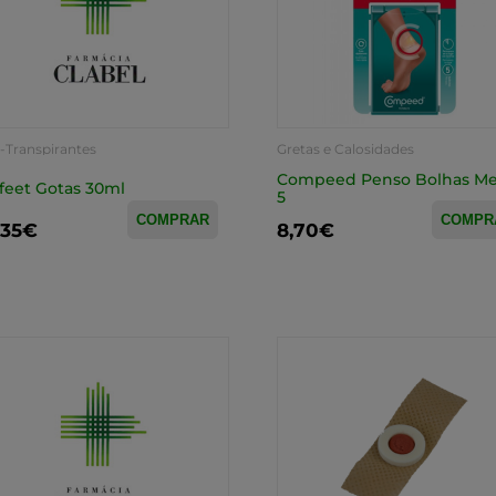
-Transpirantes
Gretas e Calosidades
Compeed Penso Bolhas Me
feet Gotas 30ml
5
COMPRAR
COMPR
,35€
8,70€