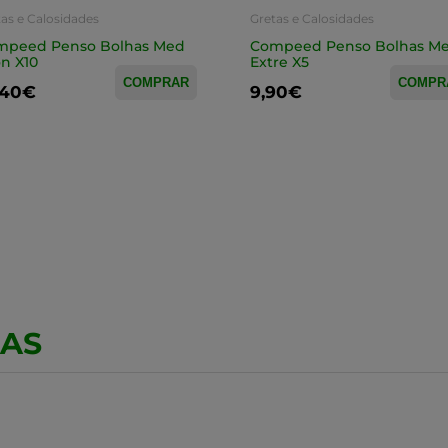
as e Calosidades
Gretas e Calosidades
mpeed Penso Bolhas Med
Compeed Penso Bolhas M
n X10
Extre X5
COMPRAR
COMPR
,40€
9,90€
CAS