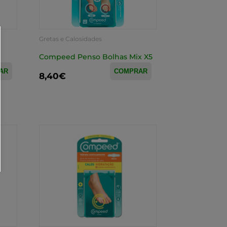
Gretas e Calosidades
Compeed Penso Bolhas Mix X5
AR
COMPRAR
8,40€