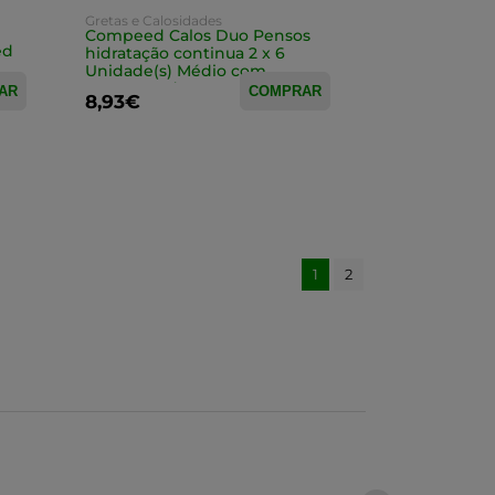
Gretas e Calosidades
Compeed Calos Duo Pensos
ed
hidratação continua 2 x 6
Unidade(s) Médio com
Desconto de 50% na 2ª
AR
COMPRAR
8,93€
Embalagem
1
2