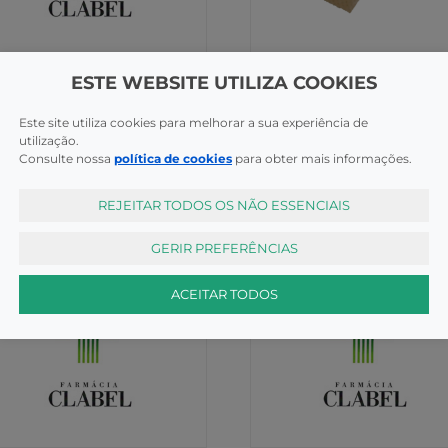
as e Calosidades
Gretas e Calosidades
ESTE WEBSITE UTILIZA COOKIES
peed Penso Calo Entre
Delco Penso Calo X8
do X10
Este site utiliza cookies para melhorar a sua experiência de
utilização.
COMPRAR
COMPR
73€
7,50€
Consulte nossa
política de cookies
para obter mais informações.
REJEITAR TODOS OS NÃO ESSENCIAIS
GERIR PREFERÊNCIAS
ACEITAR TODOS