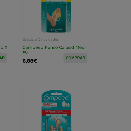
Gretas e Calosidades
d X
Compeed Penso Calosid Med
X6
AR
COMPRAR
6,88€