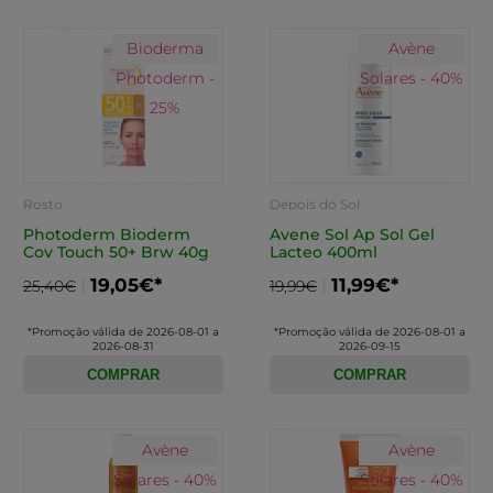
Bioderma
Avène
Photoderm -
Solares - 40%
25%
Rosto
Depois do Sol
Photoderm Bioderm
Avene Sol Ap Sol Gel
Cov Touch 50+ Brw 40g
Lacteo 400ml
19,05€*
11,99€*
25,40€
19,99€
*Promoção válida de 2026-08-01 a
*Promoção válida de 2026-08-01 a
2026-08-31
2026-09-15
COMPRAR
COMPRAR
Avène
Avène
Solares - 40%
Solares - 40%