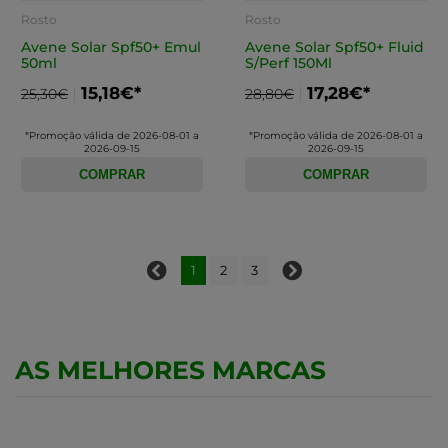
Rosto
Rosto
Avene Solar Spf50+ Emul
Avene Solar Spf50+ Fluid
50ml
S/Perf 150Ml
15,18€*
17,28€*
25,30€
28,80€
*Promoção válida de 2026-08-01 a
*Promoção válida de 2026-08-01 a
2026-09-15
2026-09-15
COMPRAR
COMPRAR
1
2
3
AS MELHORES MARCAS