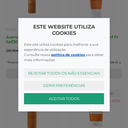
ESTE WEBSITE UTILIZA
Corpo
Rosto
COOKIES
Avene Solar Bruma
Avene Solar Mat Perf Fl
Spf30 Ps 150ml
Cor SPF50+ 50ml
Este site utiliza cookies para melhorar a sua
experiência de utilização.
17,37€*
16,68€*
28,95€
27,80€
Consulte nossa
política de cookies
para obter
mais informações.
*Promoção válida de 2026-08-01 a
*Promoção válida de 2026-08-01 a
2026-09-15
2026-09-15
REJEITAR TODOS OS NÃO ESSENCIAIS
COMPRAR
COMPRAR
GERIR PREFERÊNCIAS
Avène
Avène
ACEITAR TODOS
Solares - 40%
Solares - 40%