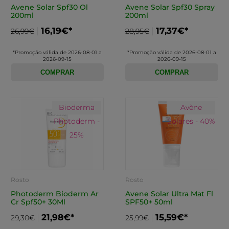
Avene Solar Spf30 Ol
Avene Solar Spf30 Spray
200ml
200ml
16,19€*
17,37€*
26,99€
28,95€
*Promoção válida de 2026-08-01 a
*Promoção válida de 2026-08-01 a
2026-09-15
2026-09-15
COMPRAR
COMPRAR
Bioderma
Avène
Photoderm -
Solares - 40%
25%
Rosto
Rosto
Photoderm Bioderm Ar
Avene Solar Ultra Mat Fl
Cr Spf50+ 30Ml
SPF50+ 50ml
21,98€*
15,59€*
29,30€
25,99€