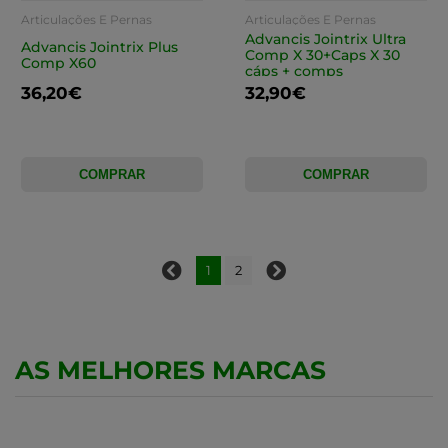
Articulações E Pernas
Articulações E Pernas
Cansadas
Cansadas
Advancis Jointrix Ultra
Advancis Jointrix Plus
Comp X 30+Caps X 30
Comp X60
cáps + comps
36,20€
32,90€
COMPRAR
COMPRAR
1
2
AS MELHORES MARCAS