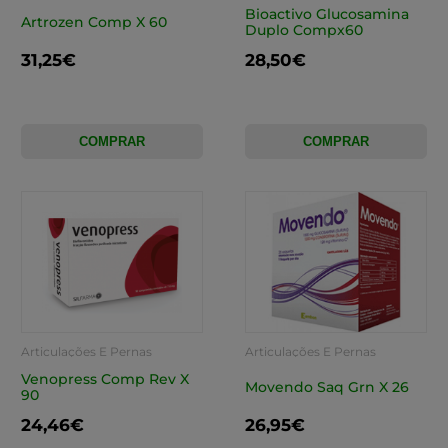
Cansadas
Cansadas
Bioactivo Glucosamina
Artrozen Comp X 60
Duplo Compx60
31,25€
28,50€
COMPRAR
COMPRAR
Articulações E Pernas
Articulações E Pernas
Cansadas
Cansadas
Venopress Comp Rev X
Movendo Saq Grn X 26
90
24,46€
26,95€