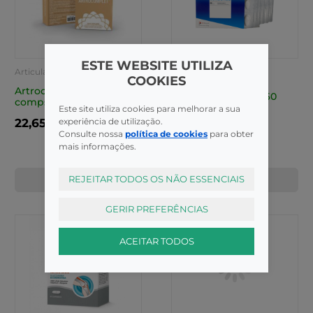
ESTE WEBSITE UTILIZA
Articulações E Pernas
Articulações E Pernas
COOKIES
Cansadas
Cansadas
Artrocomplet Comp X 60
Condotril Comp X 60
comps
Este site utiliza cookies para melhorar a sua
experiência de utilização.
22,65€
30,35€
Consulte nossa
política de cookies
para obter
mais informações.
REJEITAR TODOS OS NÃO ESSENCIAIS
COMPRAR
COMPRAR
GERIR PREFERÊNCIAS
ACEITAR TODOS