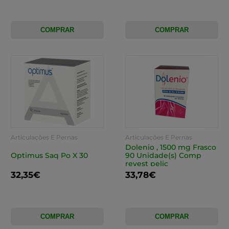
COMPRAR
COMPRAR
Articulações E Pernas
Articulações E Pernas
Cansadas
Cansadas
Dolenio , 1500 mg Frasco
Optimus Saq Po X 30
90 Unidade(s) Comp
revest pelic
32,35€
33,78€
COMPRAR
COMPRAR