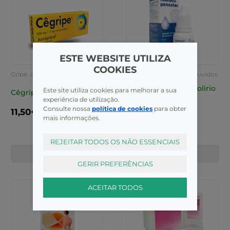
ESTE WEBSITE UTILIZA
COOKIES
Gripe, constipação e alergia
Cuidados dos olhos e ouvidos
Hidrocil Pensolac Colirio
Este site utiliza cookies para melhorar a sua
Cêgripe
0,5% 10 Ml
experiência de utilização.
Consulte nossa
política de cookies
para obter
11,50€
10,20€
mais informações.
REJEITAR TODOS OS NÃO ESSENCIAIS
COMPRAR
COMPRAR
GERIR PREFERÊNCIAS
ACEITAR TODOS