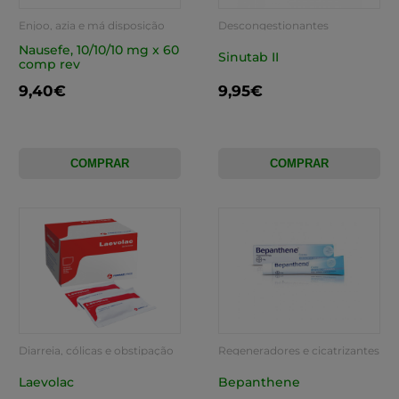
Enjoo, azia e má disposição
Descongestionantes
Nausefe, 10/10/10 mg x 60
Sinutab II
comp rev
9,40€
9,95€
COMPRAR
COMPRAR
Diarreia, cólicas e obstipação
Regeneradores e cicatrizantes
Laevolac
Bepanthene