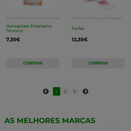
Articulações, músculo e ossos
Diarreia, cólicas e obstipação
Hansaplast Emplastro
Forlax
Térmico
7,35€
12,35€
COMPRAR
COMPRAR
1
2
3
AS MELHORES MARCAS