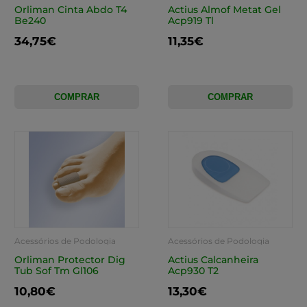
Orliman Cinta Abdo T4
Actius Almof Metat Gel
Be240
Acp919 Tl
34,75€
11,35€
COMPRAR
COMPRAR
Acessórios de Podologia
Acessórios de Podologia
Orliman Protector Dig
Actius Calcanheira
Tub Sof Tm Gl106
Acp930 T2
10,80€
13,30€