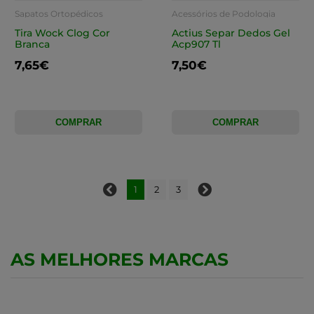
Sapatos Ortopédicos
Acessórios de Podologia
Tira Wock Clog Cor
Actius Separ Dedos Gel
Branca
Acp907 Tl
7,65€
7,50€
COMPRAR
COMPRAR
1
2
3
AS MELHORES MARCAS