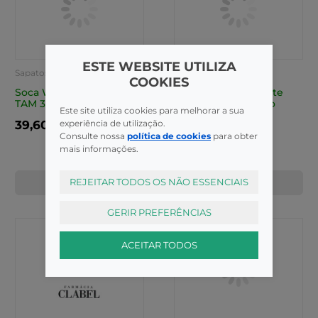
ESTE WEBSITE UTILIZA
Sapatos Ortopédicos
Sapatos Ortopédicos
COOKIES
Soca Wock Clog Cor 9
Sapato Wock Everlite
TAM 35/36
Cor 1 TAM 40 aberto
Este site utiliza cookies para melhorar a sua
experiência de utilização.
39,60€
42,95€
Consulte nossa
política de cookies
para obter
mais informações.
REJEITAR TODOS OS NÃO ESSENCIAIS
COMPRAR
COMPRAR
GERIR PREFERÊNCIAS
ACEITAR TODOS