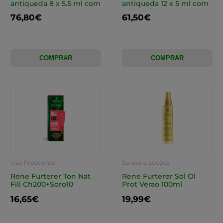
antiqueda 8 x 5.5 ml com
antiqueda 12 x 5 ml com
Oferta de Champô
Oferta de Champô
76,80€
61,50€
complemento antiqueda
complemento antiqueda
100 ml
100 ml
COMPRAR
COMPRAR
Uso Frequente
Sprays e Loções
Rene Furterer Ton Nat
Rene Furterer Sol Ol
Fill Ch200+Soro10
Prot Verao 100ml
16,65€
19,99€