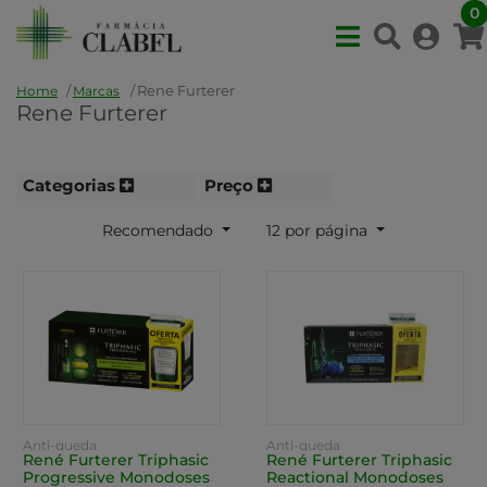
0
Rene Furterer
Home
Marcas
Rene Furterer
Categorias
Preço
Recomendado
12 por página
Anti-queda
Anti-queda
René Furterer Triphasic
René Furterer Triphasic
Progressive Monodoses
Reactional Monodoses