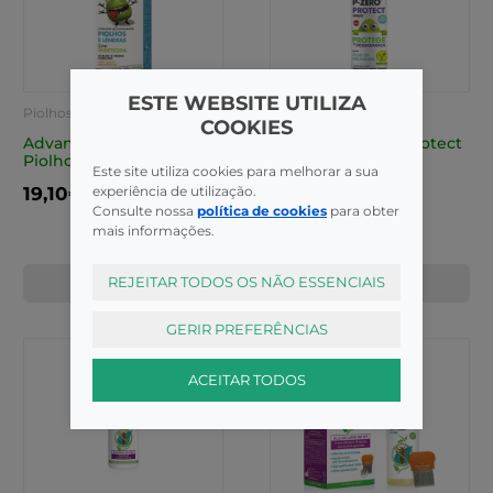
ESTE WEBSITE UTILIZA
Piolhos e Lêndeas
Piolhos e Lêndeas
COOKIES
Advancis P Zero Locao
Advancis P-Zero Protect
Piolhos 100ml+Pente
Spray 120ml
Este site utiliza cookies para melhorar a sua
experiência de utilização.
19,10€
16,50€
Consulte nossa
política de cookies
para obter
mais informações.
REJEITAR TODOS OS NÃO ESSENCIAIS
COMPRAR
COMPRAR
GERIR PREFERÊNCIAS
ACEITAR TODOS