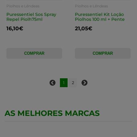
Piolhos e Lêndeas
Piolhos e Lêndeas
Puressentiel Sos Spray
Puressentiel Kit Loção
Repel Piolh75ml
Piolhos 100 ml + Pente
16,10€
21,05€
COMPRAR
COMPRAR
1
2
AS MELHORES MARCAS