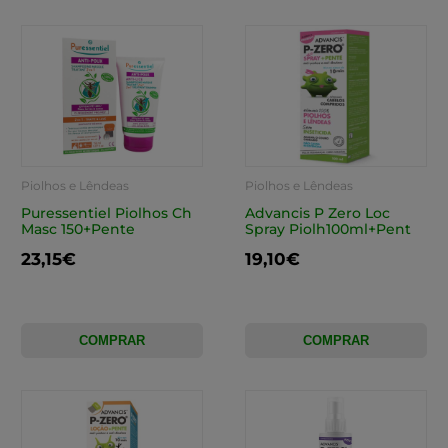
Piolhos e Lêndeas
Piolhos e Lêndeas
Puressentiel Piolhos Ch
Advancis P Zero Loc
Masc 150+Pente
Spray Piolh100ml+Pent
23,15€
19,10€
COMPRAR
COMPRAR