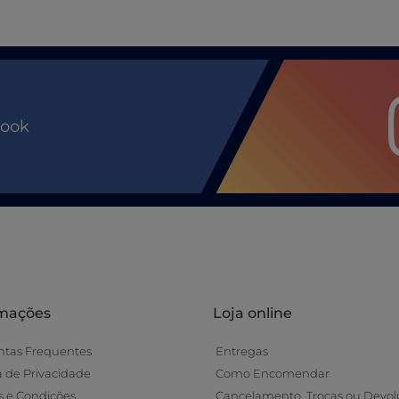
book
rmações
Loja online
ntas Frequentes
Entregas
ca de Privacidade
Como Encomendar
 e Condições
Cancelamento, Trocas ou Devol