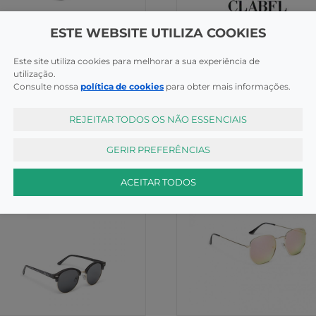
ESTE WEBSITE UTILIZA COOKIES
lto
Adulto
Este site utiliza cookies para melhorar a sua experiência de
los Loring Sol Osborne
Looking Óculos Sol Adulto
utilização.
ctipetri gris
Chiara
Consulte nossa
política de cookies
para obter mais informações.
COMPRAR
COMPR
,99€
28,45€
REJEITAR TODOS OS NÃO ESSENCIAIS
GERIR PREFERÊNCIAS
ACEITAR TODOS