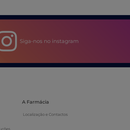
Siga-nos no instagram
A Farmácia
Localização e Contactos
uções