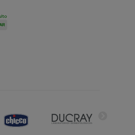
ulto
AR