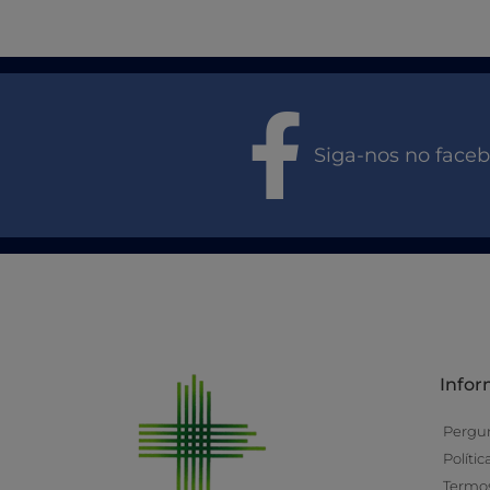
Siga-nos no face
Info
Pergu
Políti
Termos