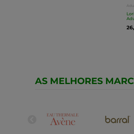
Adu
Lor
Adu
26
AS MELHORES MAR