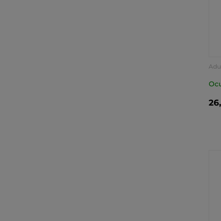
Adu
Ocu
26