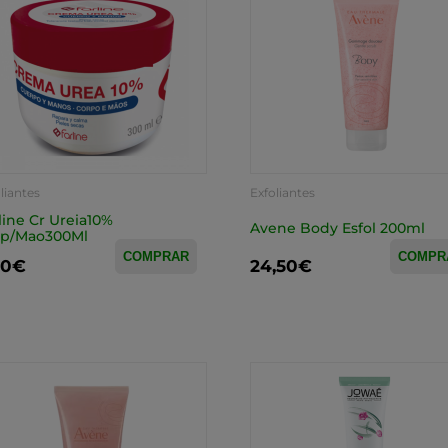
liantes
Exfoliantes
line Cr Ureia10%
Avene Body Esfol 200ml
rp/Mao300Ml
COMPRAR
COMPR
90€
24,50€