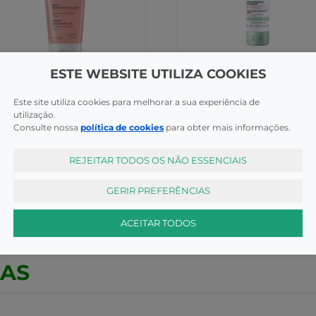
ESTE WEBSITE UTILIZA COOKIES
liantes
Exfoliantes
Este site utiliza cookies para melhorar a sua experiência de
ne Gel Esfoliante Suave
Jowae Cr Esfol Oxigenante
utilização.
Ml
75ml
Consulte nossa
política de cookies
para obter mais informações.
COMPRAR
COMPR
,99€
12,60€
REJEITAR TODOS OS NÃO ESSENCIAIS
GERIR PREFERÊNCIAS
ACEITAR TODOS
CAS