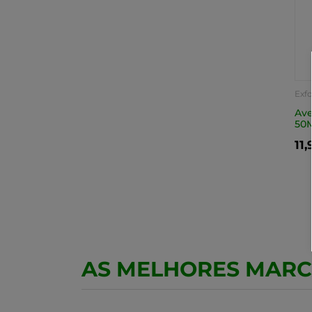
Exfo
Ave
50
11
AS MELHORES MAR